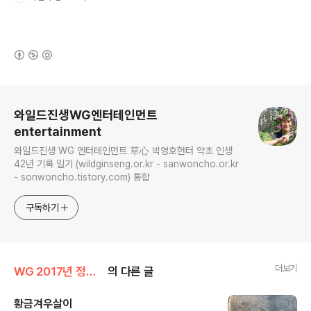
(새창열림)
로그 정보
와일드진생WG엔터테인먼트
entertainment
와일드진생 WG 엔터테인먼트 草心 박영호헌터 약초 인생
42년 기록 일기 (wildginseng.or.kr - sanwoncho.or.kr
- sonwoncho.tistory.com) 통합
구독하기
더보기
WG 2017년 정유년 기록
의 다른 글
황금겨우살이
글 내용