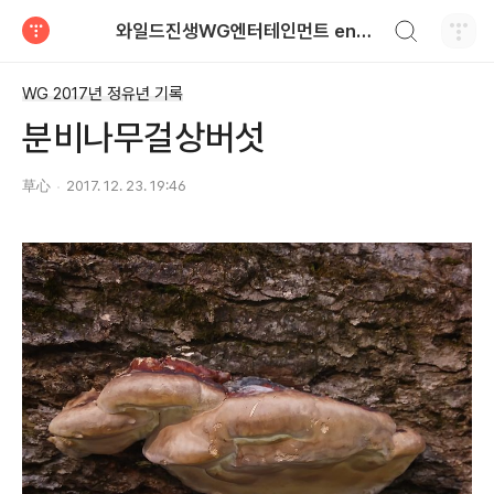
검색하기
와일드진생WG엔터테인먼트 entertainment
티스토리
WG 2017년 정유년 기록
분비나무걸상버섯
草心
2017. 12. 23. 19:46