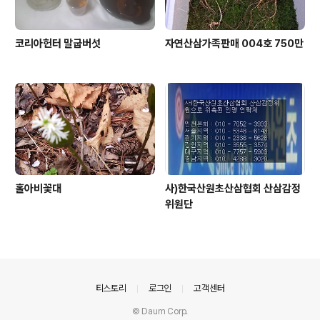
코리아헌터 말굽버섯
자연산삼가족판매 004호 750만
홀아비꽃대
사)한국산원초산삼협회 산삼감정
위원단
의안내
티스토리
로그인
고객센터
© Daum Corp.