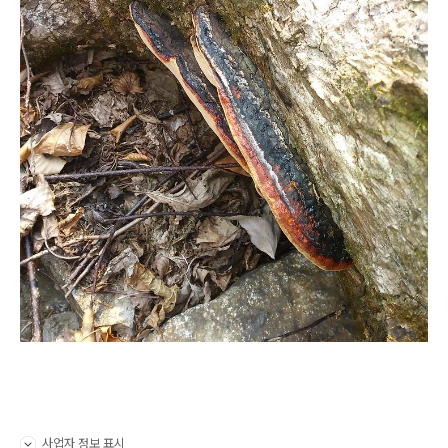
사업자 정보 표시
펼치기/접기