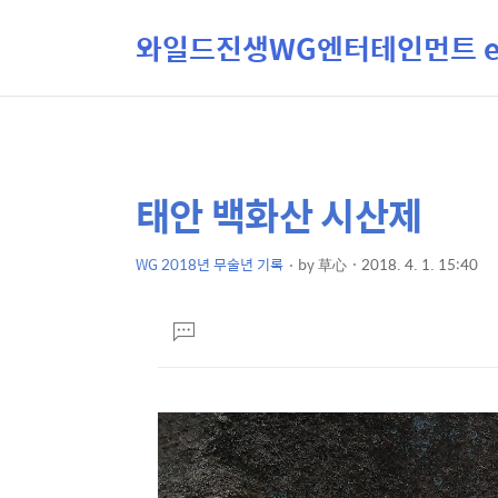
와일드진생WG엔터테인먼트 ent
태안 백화산 시산제
상
본
문
세
제
WG 2018년 무술년 기록
by
草心
2018. 4. 1. 15:40
컨
본
목
텐
문
댓
츠
글
달
기