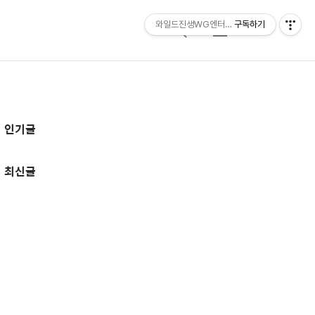
와일드진생WG엔터테인먼트 entertainmen
구독하기
검
메
색
뉴
추
인기글
가
정
최신글
보