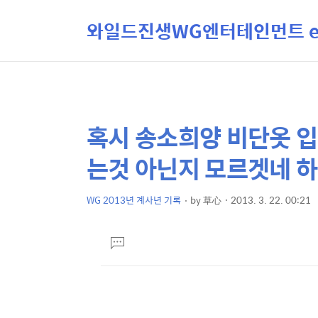
와일드진생WG엔터테인먼트 ent
혹시 송소희양 비단옷 
상
본
문
세
는것 아닌지 모르겟네 하
제
컨
목
텐
WG 2013년 계사년 기록
by
草心
2013. 3. 22. 00:21
본
츠
문
댓
글
달
기