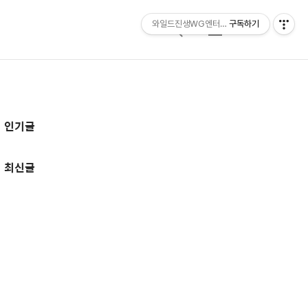
와일드진생WG엔터테인먼트 entertainmen
구독하기
검
메
색
뉴
추
인기글
가
정
최신글
보