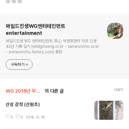
로그 정보
와일드진생WG엔터테인먼트
entertainment
와일드진생 WG 엔터테인먼트 草心 박영호헌터 약초 인생
42년 기록 일기 (wildginseng.or.kr - sanwoncho.or.kr
- sonwoncho.tistory.com) 통합
구독하기
더보기
WG 2018년 무술년 기록
의 다른 글
산삼 감정 (산원초)
글 내용
0
0
2018. 12. 18.