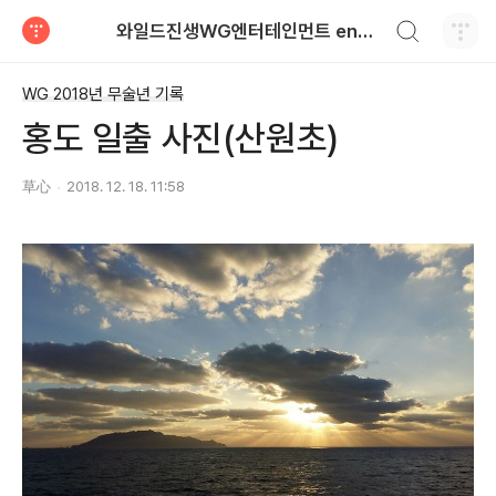
검색하기
와일드진생WG엔터테인먼트 entertainment
티스토리
WG 2018년 무술년 기록
홍도 일출 사진(산원초)
草心
2018. 12. 18. 11:58