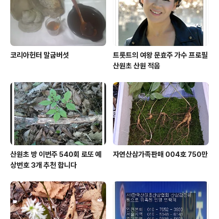
코리아헌터 말굽버섯
트롯트의 여왕 문효주 가수 프로필
산원초 산원 적음
산원초 방 이번주 540회 로또 예
자연산삼가족판매 004호 750만
상번호 3개 추천 합니다