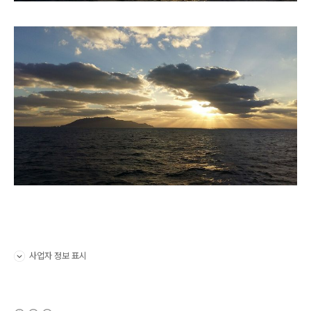
사업자 정보 표시
펼치기/접기
(새창열림)