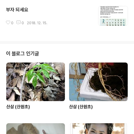
부자 되세요
글 내용
0
0
2018. 12. 15.
이 블로그 인기글
산삼 (산원초)
산삼 (산원초)