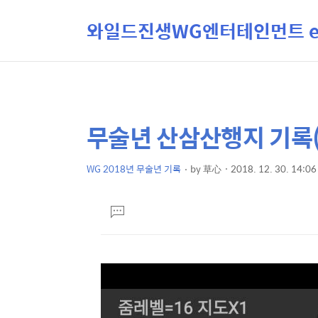
와일드진생WG엔터테인먼트 ent
무술년 산삼산행지 기록
상
본
문
세
제
WG 2018년 무술년 기록
by
草心
2018. 12. 30. 14:06
컨
본
목
텐
문
댓
츠
글
달
기