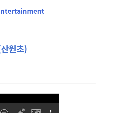
ertainment
(산원초)