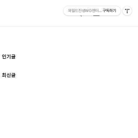
와일드진생WG엔터테인먼트 entertainmen
구독하기
검
메
색
뉴
추
인기글
가
정
최신글
보