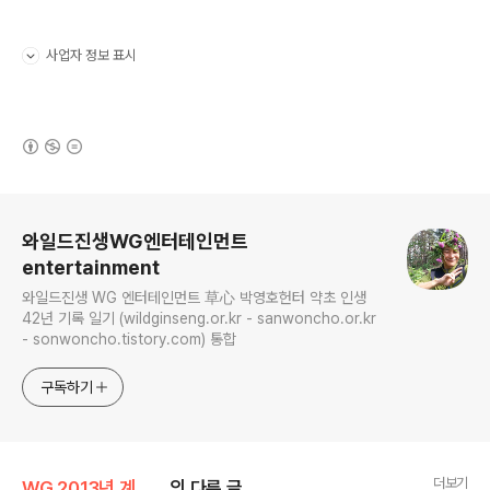
사업자 정보 표시
펼치기/접기
(새창열림)
로그 정보
와일드진생WG엔터테인먼트
entertainment
와일드진생 WG 엔터테인먼트 草心 박영호헌터 약초 인생
42년 기록 일기 (wildginseng.or.kr - sanwoncho.or.kr
- sonwoncho.tistory.com) 통합
구독하기
더보기
WG 2013년 계사년 기록
의 다른 글