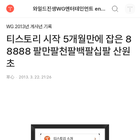
검색하기
와일드진생WG엔터테인먼트 entertainment
티스토리
WG 2013년 계사년 기록
티스토리 시작 5개월만에 잡은 8
8888 팔만팔천팔백팔십팔 산원
초
草心
2013. 3. 22. 21:26