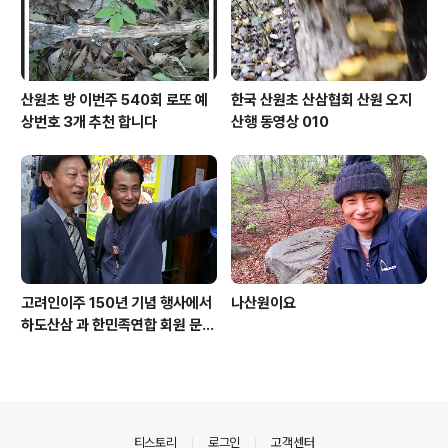
산원초 방 이번주 540회 로또 예
한국 산원초 산삼협회 산원 오지
상번호 3개 추천 합니다
산행 동영상 010
고려인이주 150년 기념 행사에서
나산원이요
하도산삼 과 한민족연합 회원 문효
주 가수 와 함께
의안내
티스토리
로그인
고객센터