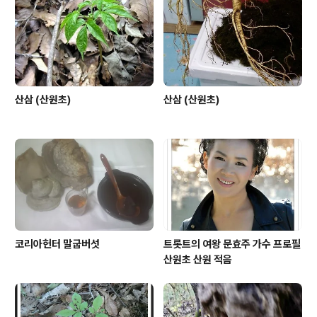
eived : from www..
산삼 (산원초)
산삼 (산원초)
코리아헌터 말굽버섯
트롯트의 여왕 문효주 가수 프로필
산원초 산원 적음