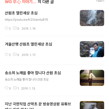
더보기
WG 草心 이야기 002
의 다른 글
산원초 열린세상 초심
글 내용
https://youtu.be/K2Gian4uBYE
2
0
2019. 1. 19.
겨울산행 산원초 열린세상 초심
글 내용
2
0
2019. 1. 17.
송소희 노래을 좋아 합니다 산원 초심
글 내용
송소희 노래을 좋아 합니다 산원 초심
5
1
2019. 1. 13.
지난 극한직업 산약초 꾼 방송영상분 유튜브