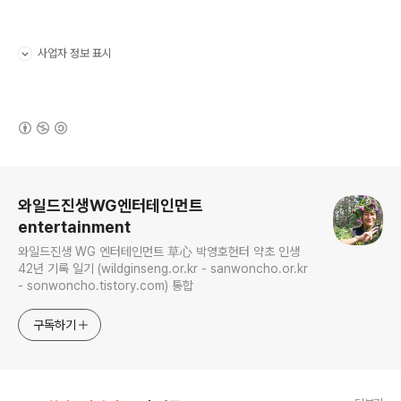
사업자 정보 표시
펼치기/접기
(새창열림)
로그 정보
와일드진생WG엔터테인먼트
entertainment
와일드진생 WG 엔터테인먼트 草心 박영호헌터 약초 인생
42년 기록 일기 (wildginseng.or.kr - sanwoncho.or.kr
- sonwoncho.tistory.com) 통합
구독하기