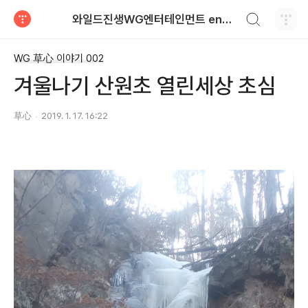
검색하기
와일드진생WG엔터테인먼트 entertainment
티스토리
WG 草心 이야기 002
겨울나기 산원초 열린세상 초심
草心
2019. 1. 17. 16:22