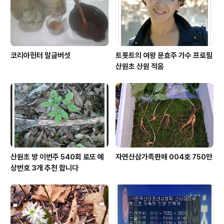
코리아헌터 말굽버섯
트롯트의 여왕 문효주 가수 프로필
산원초 산원 적음
산원초 방 이번주 540회 로또 예
자연산삼가족판매 004호 750만
상번호 3개 추천 합니다