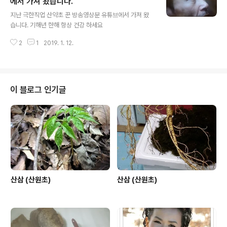
에서 가져 왔습니다.
글 내용
지난 극한직업 산약초 꾼 방송영상분 유튜브에서 가져 왔
습니다. 기해년 한해 항상 건강 하세요
2
1
2019. 1. 12.
이 블로그 인기글
산삼 (산원초)
산삼 (산원초)