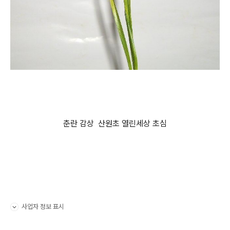
춘란 감상 산원초 열린세상 초심
사업자 정보 표시
펼치기/접기