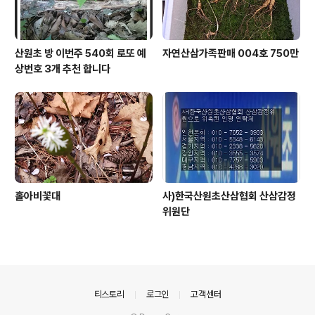
산원초 방 이번주 540회 로또 예
자연산삼가족판매 004호 750만
상번호 3개 추천 합니다
홀아비꽃대
사)한국산원초산삼협회 산삼감정
위원단
의안내
티스토리
로그인
고객센터