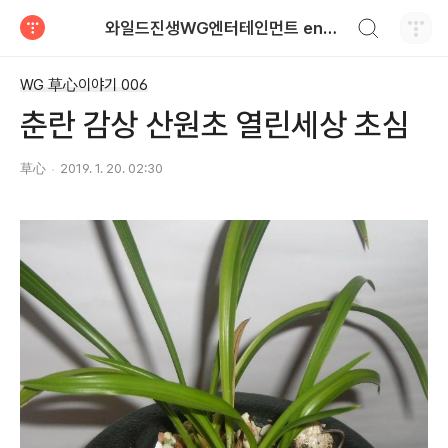
검색하기
와일드진생WG엔터테인먼트 entertainment
티스토리
WG 草心이야기 006
춘란 감상 산원초 열린세상 초심
草心
2019. 1. 20. 02:30