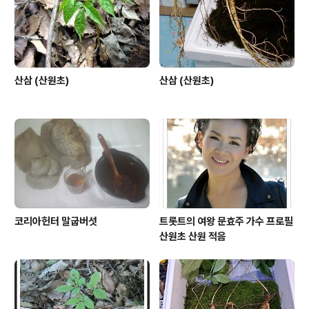
산삼 (산원초)
산삼 (산원초)
코리아헌터 말굽버섯
트롯트의 여왕 문효주 가수 프로필
산원초 산원 적음