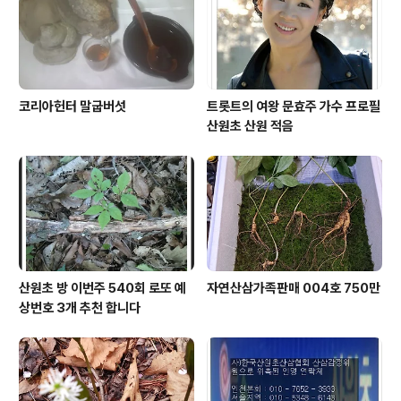
코리아헌터 말굽버섯
트롯트의 여왕 문효주 가수 프로필
산원초 산원 적음
산원초 방 이번주 540회 로또 예
자연산삼가족판매 004호 750만
상번호 3개 추천 합니다