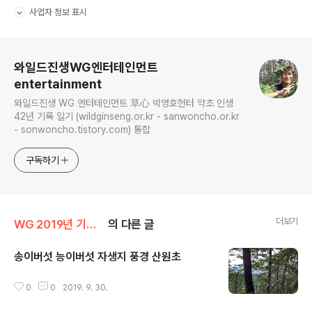
사업자 정보 표시
펼치기/접기
로그 정보
와일드진생WG엔터테인먼트
entertainment
와일드진생 WG 엔터테인먼트 草心 박영호헌터 약초 인생
42년 기록 일기 (wildginseng.or.kr - sanwoncho.or.kr
- sonwoncho.tistory.com) 통합
구독하기
더보기
WG 2019년 기해년 기록
의 다른 글
송이버섯 능이버섯 자생지 풍경 산원초
글 내용
0
0
2019. 9. 30.