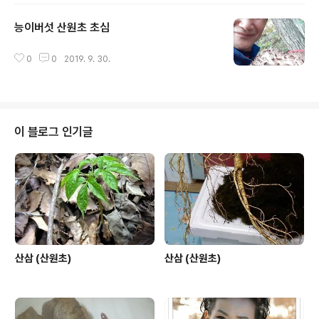
능이버섯 산원초 초심
글 내용
0
0
2019. 9. 30.
이 블로그 인기글
산삼 (산원초)
산삼 (산원초)