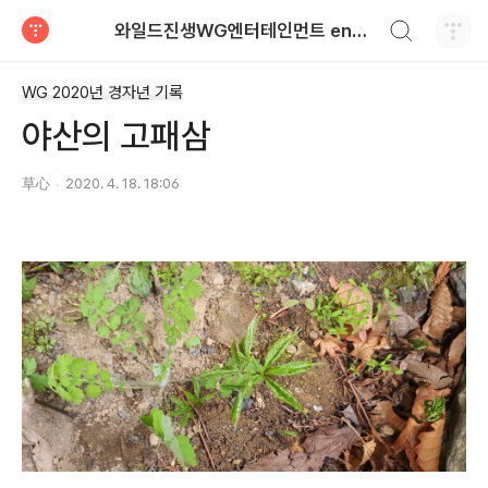
검색하기
와일드진생WG엔터테인먼트 entertainment
티스토리
WG 2020년 경자년 기록
야산의 고패삼
草心
2020. 4. 18. 18:06