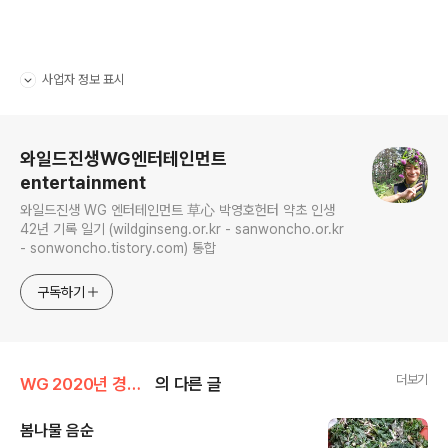
사업자 정보 표시
펼치기/접기
로그 정보
와일드진생WG엔터테인먼트
entertainment
와일드진생 WG 엔터테인먼트 草心 박영호헌터 약초 인생
42년 기록 일기 (wildginseng.or.kr - sanwoncho.or.kr
- sonwoncho.tistory.com) 통합
구독하기
더보기
WG 2020년 경자년 기록
의 다른 글
봄나물 음순
글 내용