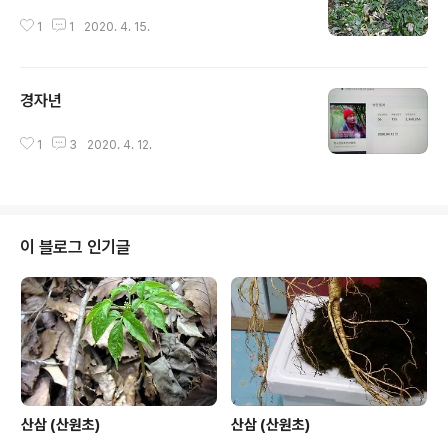
1
1
2020. 4. 15.
경자년
글 내용
1
3
2020. 4. 12.
이 블로그 인기글
산삼 (산원초)
산삼 (산원초)