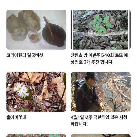
코리아헌터 말굽버섯
산원초 방 이번주 540회 로또 예
상번호 3개 추천 합니다
홀아비꽃대
4월1일 첫주 극한직업 많은 시청
바랍니다.