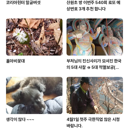
코리아헌터 말굽버섯
산원초 방 이번주 540회 로또 예
상번호 3개 추천 합니다
홀아비꽃대
부처님의 진신사리가 모셔진 한국
의 5대 사찰 => 5대 적멸보궁(寂
滅寶宮)
생각이 많다 ~~~
4월1일 첫주 극한직업 많은 시청
바랍니다.