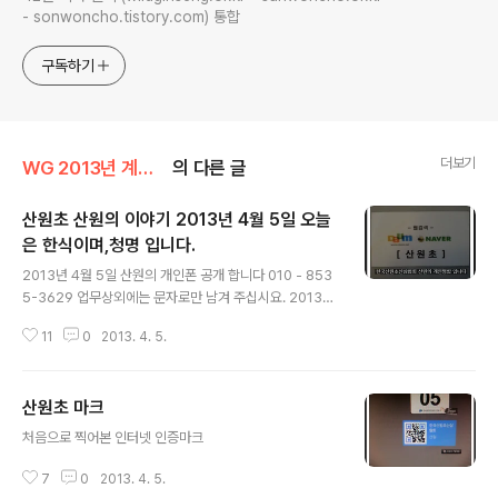
- sonwoncho.tistory.com) 통합
구독하기
더보기
WG 2013년 계사년 기록
의 다른 글
산원초 산원의 이야기 2013년 4월 5일 오늘
은 한식이며,청명 입니다.
글 내용
2013년 4월 5일 산원의 개인폰 공개 합니다 010 - 853
5-3629 업무상외에는 문자로만 남겨 주십시요. 2013년
4월 5일 오늘은 한식이며,청명 입니다. 본 산원초 티스토
11
0
2013. 4. 5.
리가 만 5개월을 넘어선지 얼마 되지 않은 시점에서 본인
이 추구하려는 목표에 첫 단추를 끼우게 되었읍니다. 우선
여러 유저님들과 지인님들께 감사의 인사를 올립니다. 또
산원초 마크
한 오늘 오전에 개인일정을 마치고, 설에 잠시 당겨 올 계획
글 내용
이며,드려 오늘 산원초 티스토리 블로그가 누적인원 10만
처음으로 찍어본 인터넷 인증마크
명대에 들어 섰읍니다. 지난 몇개월을 열심히 달려 왔구...
나름 열정과패기로 매일 노력했다고 생각 합니다. Total |
7
0
2013. 4. 5.
100,023 Today | 122 Yesterday | 997 오늘을 기점