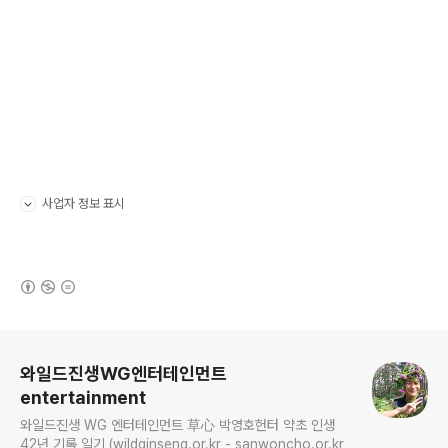
사업자 정보 표시
펼치기/접기
(새창열림)
로그 정보
와일드진생WG엔터테인먼트
entertainment
와일드진생 WG 엔터테인먼트 草心 박영호헌터 약초 인생
42년 기록 일기 (wildginseng.or.kr - sanwoncho.or.kr