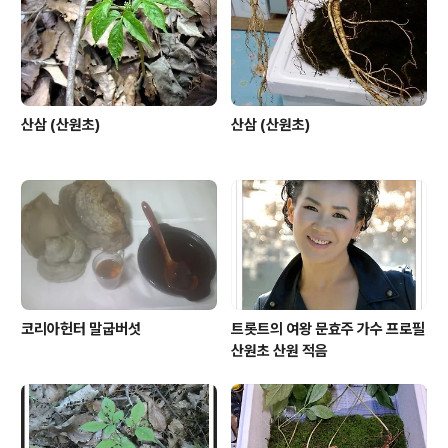
산삼 (산원초)
산삼 (산원초)
코리아헌터 말굽버섯
트롯트의 여왕 문효주 가수 프로필
산원초 산원 적음