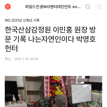
검색하기
와일드진생WG엔터테인먼트 entertainment
티스토리
WG 2021년 신축년 기록
한국산삼감정원 이민홍 원장 방
문 기록 나는자연인이다 박영호
헌터
草心
2021. 1. 15. 20:35