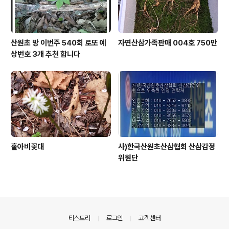
산원초 방 이번주 540회 로또 예
자연산삼가족판매 004호 750만
상번호 3개 추천 합니다
홀아비꽃대
사)한국산원초산삼협회 산삼감정
위원단
의안내
티스토리
로그인
고객센터