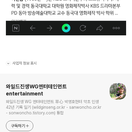
사업자 정보 표시
펼치기/접기
로그 정보
와일드진생WG엔터테인먼트
entertainment
와일드진생 WG 엔터테인먼트 草心 박영호헌터 약초 인생
42년 기록 일기 (wildginseng.or.kr - sanwoncho.or.kr
- sonwoncho.tistory.com) 통합
구독하기