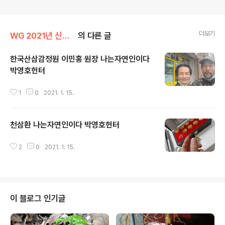
더보기
WG 2021년 신축년 기록
의 다른 글
한국산삼감정원 이민홍 원장 나는자연인이다
박영호헌터
글 내용
1
0
2021. 1. 15.
천삼환 나는자연인이다 박영호헌터
글 내용
2
0
2021. 1. 15.
이 블로그 인기글