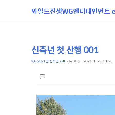
와일드진생WG엔터테인먼트 ent
신축년 첫 산행 001
상
본
문
세
제
WG 2021년 신축년 기록
by
草心
2021. 1. 25. 11:20
컨
본
목
텐
문
댓
츠
글
달
기