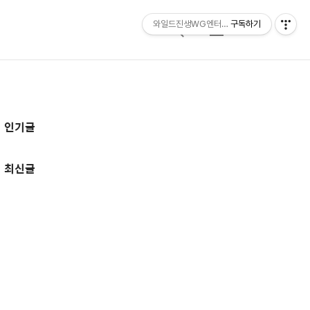
와일드진생WG엔터테인먼트 entertainmen
구독하기
검
메
색
뉴
추
인기글
가
정
최신글
보