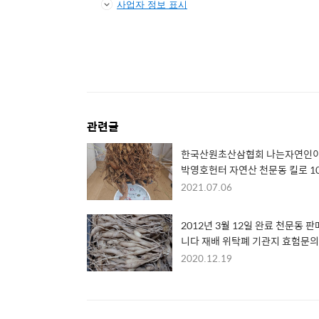
사업자 정보 표시
관련글
한국산원초산삼협회 나는자연인
박영호헌터 자연산 천문동 킬로 1
판매 중입니다
2021.07.06
2012년 3월 12일 완료 천문동 판
니다 재배 위탁폐 기관지 효험문의
010 9141 7933
2020.12.19