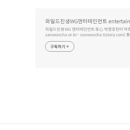
와일드진생WG엔터테인먼트 entertain
와일드진생 WG 엔터테인먼트 草心 박영호헌터 약초 인생 4
sanwoncho.or.kr - sonwoncho.tistory.com) 
구독하기