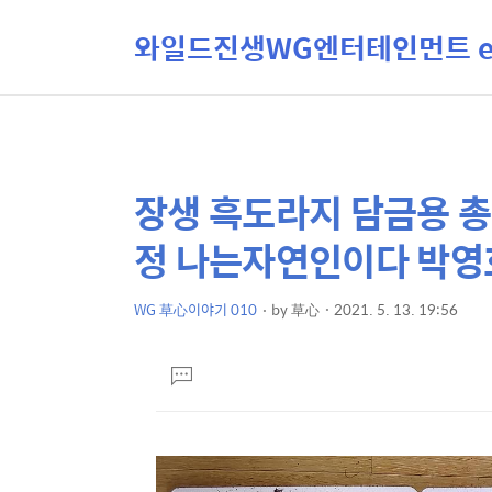
와일드진생WG엔터테인먼트 ent
장생 흑도라지 담금용 총
상
본
문
세
정 나는자연인이다 박영호헌
제
컨
목
텐
WG 草心이야기 010
by
草心
2021. 5. 13. 19:56
본
츠
문
댓
글
달
기