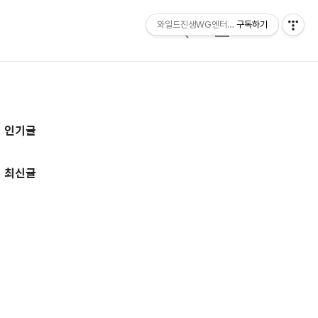
와일드진생WG엔터테인먼트 entertainmen
구독하기
검
메
색
뉴
추
인기글
가
정
최신글
보