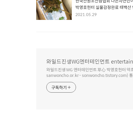
한국산원초산삼협회 나는자연인
박영호헌터 실물감정완료 태백산
판매 합니다 문의 010 9141 7933
2021.05.29
/010 9519 7933
와일드진생WG엔터테인먼트 entertain
와일드진생 WG 엔터테인먼트 草心 박영호헌터 약초 인생 4
sanwoncho.or.kr - sonwoncho.tistory.com) 
구독하기