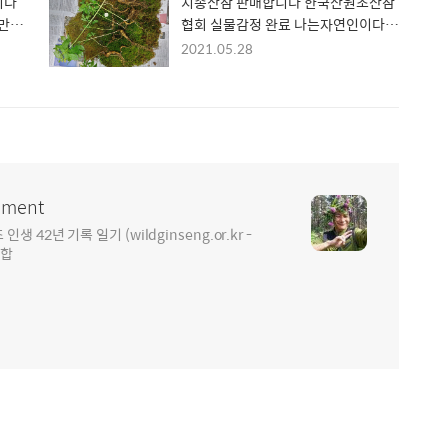
이다
지종산삼 판매합니다 한국산원초산삼
 만종
협회 실물감정 완료 나는자연인이다
박영호헌터 문의 010 9141
2021.05.28
7933/010 6519 7933
ment
2년 기록 일기 (wildginseng.or.kr -
통합