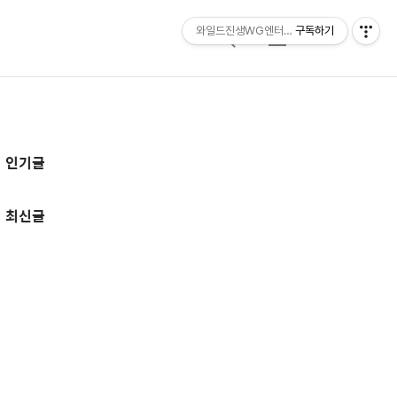
와일드진생WG엔터테인먼트 entertainmen
구독하기
검
메
색
뉴
추
인기글
가
정
최신글
보