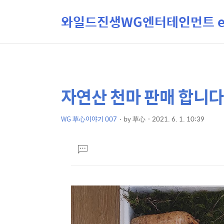
와일드진생WG엔터테인먼트 ent
자연산 천마 판매 합니다 문
상
본
문
세
제
WG 草心이야기 007
by
草心
2021. 6. 1. 10:39
컨
본
목
텐
문
댓
츠
글
달
기