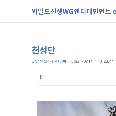
와일드진생WG엔터테인먼트 ent
천성단
상
본
문
세
제
WG 2013년 계사년 기록
by
草心
2013. 4. 12. 03:02
컨
본
목
텐
문
댓
츠
글
달
기