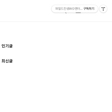
와일드진생WG엔터테인먼트 entertainmen
구독하기
검
메
색
뉴
추
인기글
가
정
최신글
보