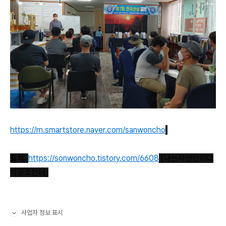
https://m.smartstore.naver.com/sanwoncho
출처:
https://sonwoncho.tistory.com/6608
[나는자연인이다
박영호헌터]
사업자 정보 표시
펼치기/접기