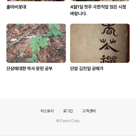
홀아비꽃대
4월1일 첫주 극한직업 많은 시청
바랍니다.
산삼에대한 역사 문헌 공부
단암 김진일 공예가
의안내
티스토리
로그인
고객센터
© Daum Corp.