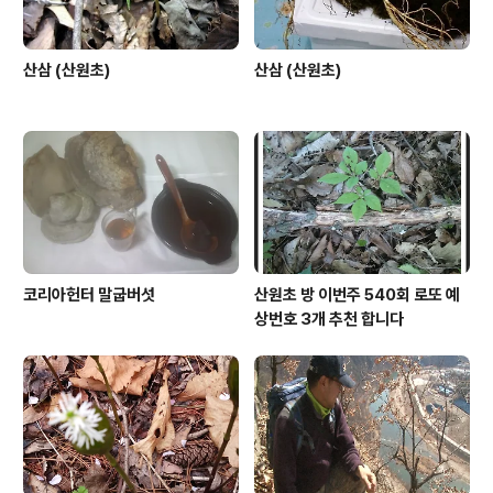
산삼 (산원초)
산삼 (산원초)
코리아헌터 말굽버섯
산원초 방 이번주 540회 로또 예
상번호 3개 추천 합니다