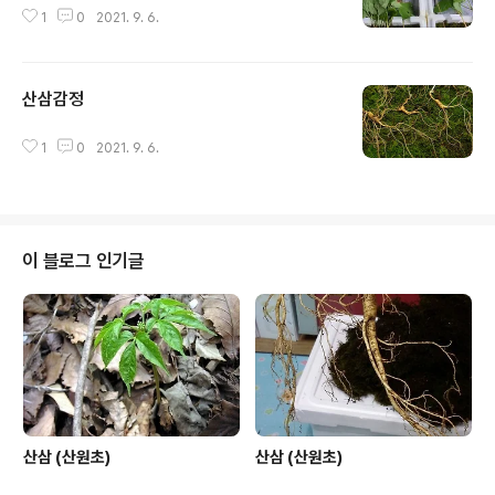
1
0
2021. 9. 6.
산삼감정
글 내용
1
0
2021. 9. 6.
이 블로그 인기글
산삼 (산원초)
산삼 (산원초)