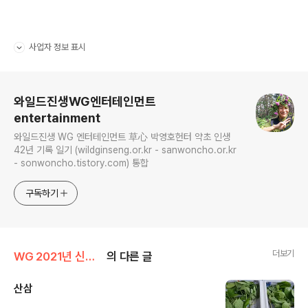
사업자 정보 표시
펼치기/접기
로그 정보
와일드진생WG엔터테인먼트
entertainment
와일드진생 WG 엔터테인먼트 草心 박영호헌터 약초 인생
42년 기록 일기 (wildginseng.or.kr - sanwoncho.or.kr
- sonwoncho.tistory.com) 통합
구독하기
더보기
WG 2021년 신축년 기록
의 다른 글
산삼
글 내용