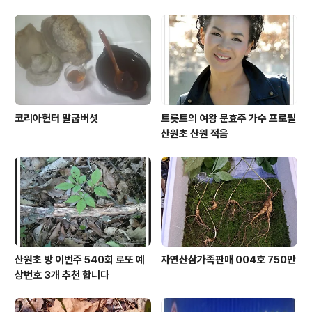
코리아헌터 말굽버섯
트롯트의 여왕 문효주 가수 프로필
산원초 산원 적음
산원초 방 이번주 540회 로또 예
자연산삼가족판매 004호 750만
상번호 3개 추천 합니다