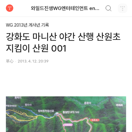
검색하기
와일드진생WG엔터테인먼트 entertainment
티스토리
WG 2013년 계사년 기록
강화도 마니산 야간 산행 산원초
지킴이 산원 001
草心
2013. 4. 12. 20:39