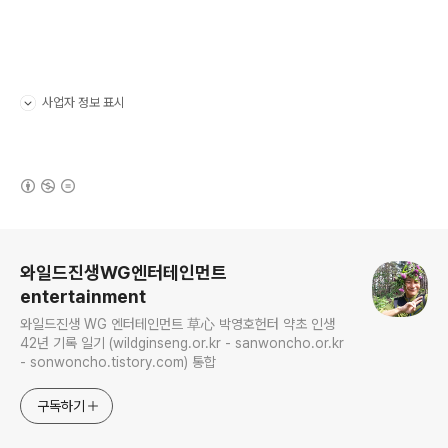
사업자 정보 표시
펼치기/접기
(새창열림)
로그 정보
와일드진생WG엔터테인먼트
entertainment
와일드진생 WG 엔터테인먼트 草心 박영호헌터 약초 인생
42년 기록 일기 (wildginseng.or.kr - sanwoncho.or.kr
- sonwoncho.tistory.com) 통합
구독하기