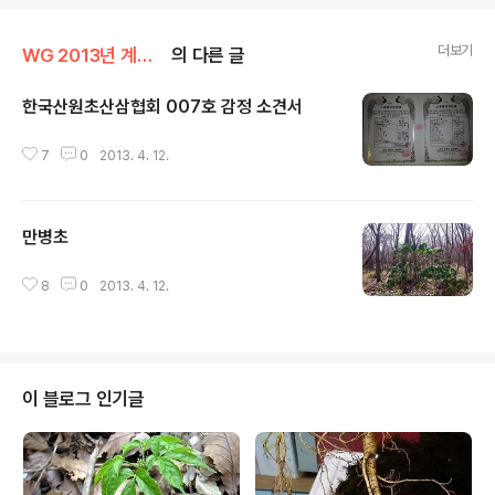
더보기
WG 2013년 계사년 기록
의 다른 글
한국산원초산삼협회 007호 감정 소견서
글 내용
7
0
2013. 4. 12.
만병초
글 내용
8
0
2013. 4. 12.
이 블로그 인기글