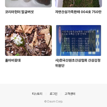
코리아헌터 말굽버섯
자연산삼가족판매 004호 750만
홀아비꽃대
사)한국산원초산삼협회 산삼감정
위원단
의안내
티스토리
로그인
고객센터
© Daum Corp.