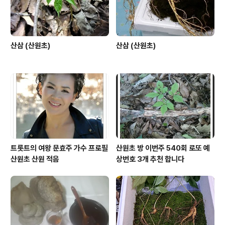
산삼 (산원초)
산삼 (산원초)
트롯트의 여왕 문효주 가수 프로필
산원초 방 이번주 540회 로또 예
산원초 산원 적음
상번호 3개 추천 합니다