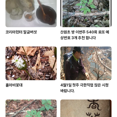
코리아헌터 말굽버섯
산원초 방 이번주 540회 로또 예
상번호 3개 추천 합니다
홀아비꽃대
4월1일 첫주 극한직업 많은 시청
바랍니다.