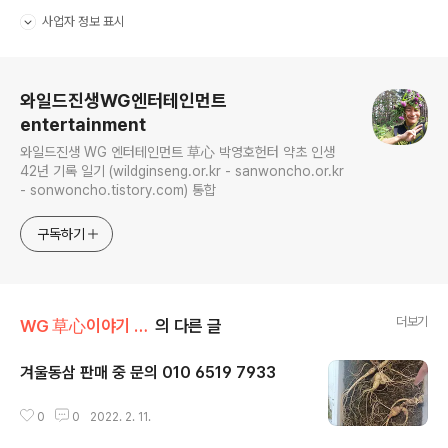
사업자 정보 표시
펼치기/접기
로그 정보
와일드진생WG엔터테인먼트
entertainment
와일드진생 WG 엔터테인먼트 草心 박영호헌터 약초 인생
42년 기록 일기 (wildginseng.or.kr - sanwoncho.or.kr
- sonwoncho.tistory.com) 통합
구독하기
더보기
WG 草心이야기 011
의 다른 글
겨울동삼 판매 중 문의 010 6519 7933
글 내용
0
0
2022. 2. 11.