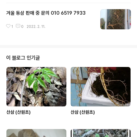
겨울 동삼 판매 중 문의 010 6519 7933
글 내용
1
0
2022. 2. 11.
이 블로그 인기글
산삼 (산원초)
산삼 (산원초)