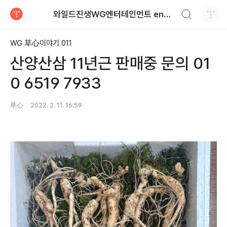
검색하기
와일드진생WG엔터테인먼트 entertainment
티스토리
WG 草心이야기 011
산양산삼 11년근 판매중 문의 01
0 6519 7933
草心
2022. 2. 11. 16:59