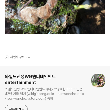
사업자 정보 표시
펼치기/접기
로그 정보
와일드진생WG엔터테인먼트
entertainment
와일드진생 WG 엔터테인먼트 草心 박영호헌터 약초 인생
42년 기록 일기 (wildginseng.or.kr - sanwoncho.or.kr
- sonwoncho.tistory.com) 통합
구독하기