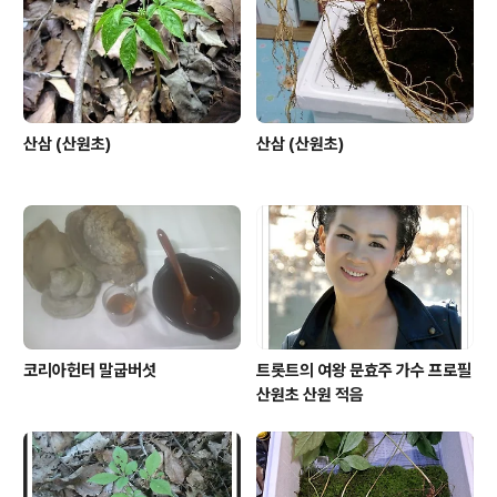
산삼 (산원초)
산삼 (산원초)
코리아헌터 말굽버섯
트롯트의 여왕 문효주 가수 프로필
산원초 산원 적음