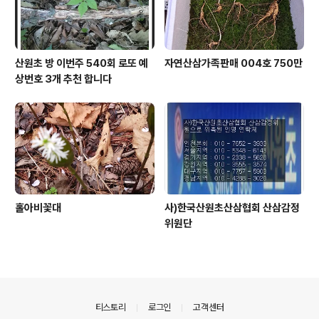
산원초 방 이번주 540회 로또 예
자연산삼가족판매 004호 750만
상번호 3개 추천 합니다
홀아비꽃대
사)한국산원초산삼협회 산삼감정
위원단
의안내
티스토리
로그인
고객센터