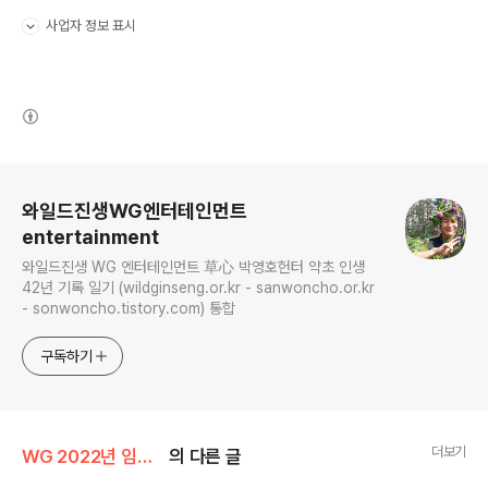
사업자 정보 표시
펼치기/접기
(새창열림)
로그 정보
와일드진생WG엔터테인먼트
entertainment
와일드진생 WG 엔터테인먼트 草心 박영호헌터 약초 인생
42년 기록 일기 (wildginseng.or.kr - sanwoncho.or.kr
- sonwoncho.tistory.com) 통합
구독하기
더보기
WG 2022년 임인년 기록
의 다른 글