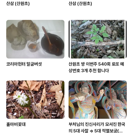
산삼 (산원초)
산삼 (산원초)
코리아헌터 말굽버섯
산원초 방 이번주 540회 로또 예
상번호 3개 추천 합니다
홀아비꽃대
부처님의 진신사리가 모셔진 한국
의 5대 사찰 => 5대 적멸보궁(寂