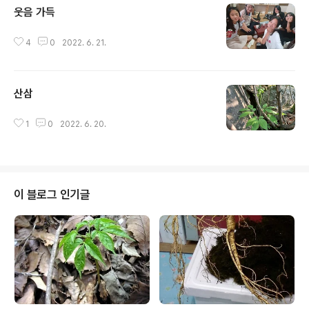
웃음 가득
글 내용
4
0
2022. 6. 21.
산삼
글 내용
1
0
2022. 6. 20.
이 블로그 인기글