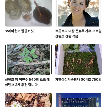
코리아헌터 말굽버섯
트롯트의 여왕 문효주 가수 프로필
산원초 산원 적음
산원초 방 이번주 540회 로또 예
자연산삼가족판매 004호 750만
상번호 3개 추천 합니다