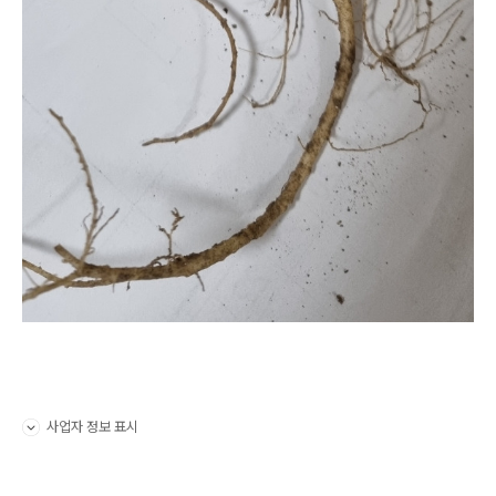
사업자 정보 표시
펼치기/접기