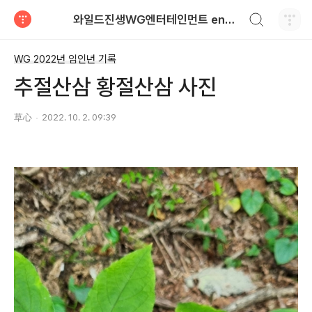
검색하기
와일드진생WG엔터테인먼트 entertainment
티스토리
WG 2022년 임인년 기록
추절산삼 황절산삼 사진
草心
2022. 10. 2. 09:39