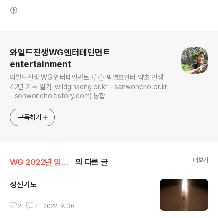
(새창열림)
로그 정보
와일드진생WG엔터테인먼트
entertainment
와일드진생 WG 엔터테인먼트 草心 박영호헌터 약초 인생
42년 기록 일기 (wildginseng.or.kr - sanwoncho.or.kr
- sonwoncho.tistory.com) 통합
구독하기
더보기
WG 2022년 임인년 기록
의 다른 글
정진기도
글 내용
2
4
2022. 9. 30.