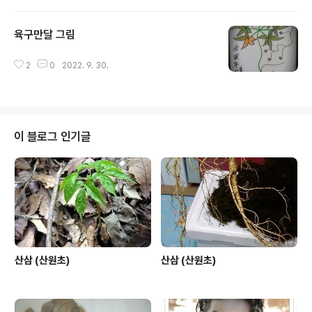
육구만달 그림
글 내용
2
0
2022. 9. 30.
이 블로그 인기글
산삼 (산원초)
산삼 (산원초)