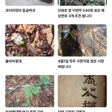
코리아헌터 말굽버섯
산원초 방 이번주 540회 로또 예
상번호 3개 추천 합니다
홀아비꽃대
4월1일 첫주 극한직업 많은 시청
바랍니다.