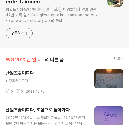
entertainment
와일드진생 WG 엔터테인먼트 草心 박영호헌터 약초 인생
42년 기록 일기 (wildginseng.or.kr - sanwoncho.or.kr
- sonwoncho.tistory.com) 통합
구독하기
더보기
WG 2022년 임인년 기록
의 다른 글
산원초꽃이피다
글 내용
산원초꽃이피다
0
0
2022. 12. 9.
산원초꽃이피다, 초심으로 돌아가자
글 내용
2022년 12월 9일 부로 새롭게 거듭납니다. 2023년 계
묘년 부터 방문 하시는 모든분들 건강 하시고 복된날 되세