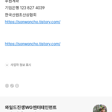
후원계좌
기업은행 123 827 4039
한국산원초산삼협회
https://sonwoncho.tistory.com/
https://sonwoncho.tistory.com/
사업자 정보 표시
펼치기/접기
(새창열림)
로그 정보
와일드진생WG엔터테인먼트