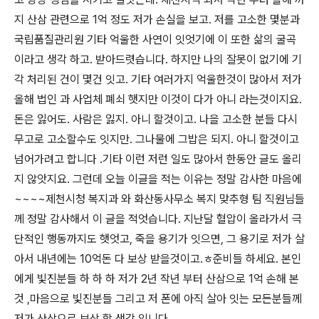
지 산삼 관련으로 1억 정도 저가 손실을 보고. 저를 고소한 몇분과
국립품질관리원 기타 억울한 사연이 잇엇기에 이 또한 삶의 굴곡
이라고 생각 하고. 받아드렷습니다. 하지만 나의 잘못이 없기에 기
각 처리된 건이 몇건 잇고. 기타 여러가지 억울한것이 많아서 저가
올해 법인 과 사업체 폐쇠 햇지만 이것이 다가 아니 라는것이지요.
돈은 잃어도. 사람은 잃지. 아니 할것이고. 나을 고소한 분들 다시
무고로 고소할수도 잇지만. 그나물에 그밥은 되지. 아니 할것이고
넘어가려고 합니다 .기타 이런 저런 일도 많아서 한동안 글도 올리
지 않앗지요. 그런데 오늘 이글을 적는 이유는 정말 감사한 마음에
~~~~제천시청 복지과 와 화산동사무소 복지 맞추형 팀 직원님들
께 정말 감사해서 이 글을 적엇습니다. 지난달 혈압이 올라가서 극
단적인 행동까지도 햇엇고, 죽을 용기가 잇으면, 그 용기로 저가 살
아서 내년에는 10억돈 다 보상 받을것이고.ㅎ준비들 하세요. 본인
에게 빛진분들 하 하 하 저가 2년 작년 부터 산삼으로 1억 손해 본
것 ,마음으로 빛진분들 그리고 저 폰에 아직 살아 잇는 모든분들께
저가 산삼으로 보상 할 생각 입니다.