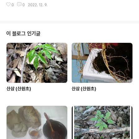
요 초심 박영호헌터 합장
0
0
2022. 12. 9.
이 블로그 인기글
산삼 (산원초)
산삼 (산원초)