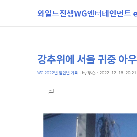
와일드진생WG엔터테인먼트 ent
강추위에 서울 귀중 아
상
본
문
세
제
WG 2022년 임인년 기록
by
草心
2022. 12. 18. 20:21
컨
본
목
텐
문
댓
츠
글
달
기