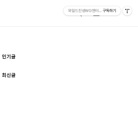
와일드진생WG엔터테인먼트 entertainmen
구독하기
검
메
색
뉴
추
인기글
가
정
최신글
보