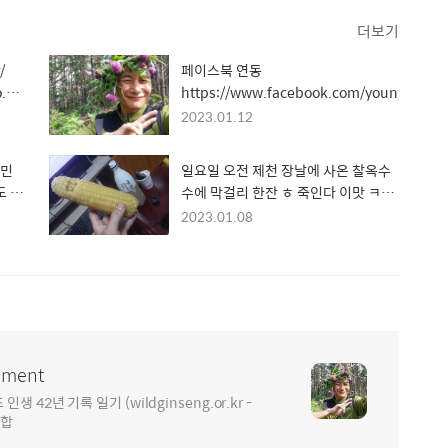
더보기
/
페이스북 연동
.tistory.com/
https://www.facebook.com/young.park.
2023.01.12
자민
일요일 오전 제천 장날에 사온 찰옥수
도 멋
수에 막걸리 한잔 ㅎ 죽인다 이맛 ㅋ
www.sanwoncho.or.kr산원초꽃이
2023.01.08
초꽃이
피다
ment
2년 기록 일기 (wildginseng.or.kr -
통합