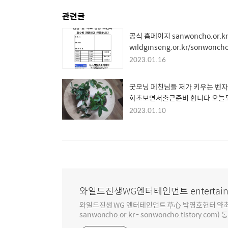
관련글
공식 홈페이지 sanwoncho.or.kr
wildginseng.or.kr/sonwoncho
하나로 통합 운영중
2023.01.16
굿모닝 페친님들 저가 키우는 벤
화초보면서출근준비 합니다 오늘
진 하루되세요
2023.01.10
www.sanwoncho.or.kr산원
피다
와일드진생WG엔터테인먼트 entertain
와일드진생 WG 엔터테인먼트 草心 박영호헌터 약초 인생 4
sanwoncho.or.kr - sonwoncho.tistory.com) 