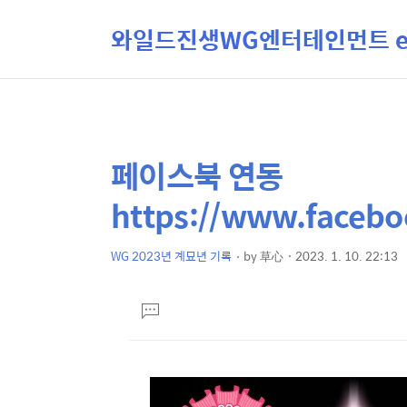
와일드진생WG엔터테인먼트 ent
페이스북 연동
상
본
문
세
https://www.facebo
제
컨
목
텐
WG 2023년 계묘년 기록
by
草心
2023. 1. 10. 22:13
본
츠
문
댓
글
달
기