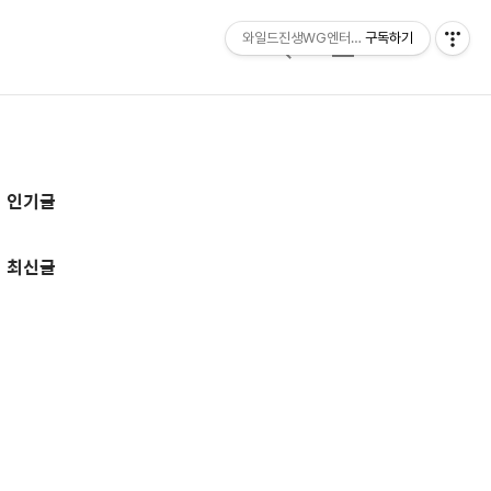
와일드진생WG엔터테인먼트 entertainmen
구독하기
검
메
색
뉴
추
인기글
가
정
최신글
보