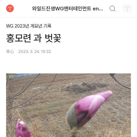
검색하기
와일드진생WG엔터테인먼트 entertainment
티스토리
WG 2023년 계묘년 기록
홍모련 과 벗꽃
草心
2023. 3. 24. 15:32