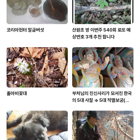
코리아헌터 말굽버섯
산원초 방 이번주 540회 로또 예
상번호 3개 추천 합니다
홀아비꽃대
부처님의 진신사리가 모셔진 한국
의 5대 사찰 => 5대 적멸보궁(寂
滅寶宮)