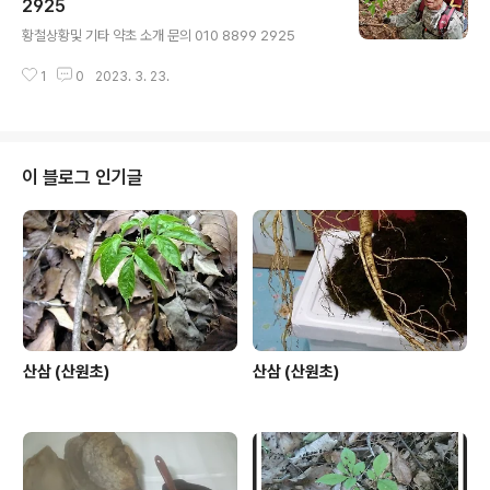
2925
글 내용
황철상황및 기타 약초 소개 문의 010 8899 2925
1
0
2023. 3. 23.
이 블로그 인기글
산삼 (산원초)
산삼 (산원초)