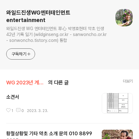
와일드진생WG엔터테인먼트
entertainment
와일드진생 WG 엔터테인먼트 草心 박영호헌터 약초 인생
42년 기록 일기 (wildginseng.or.kr - sanwoncho.or.kr
- sonwoncho.tistory.com) 통합
구독하기
더보기
WG 2023년 계묘년 기록
의 다른 글
소견서
글 내용
1
0
2023. 3. 23.
황철상황및 기타 약초 소개 문의 010 8899