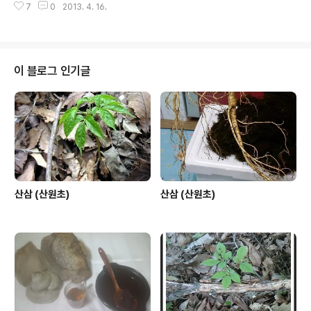
7
0
2013. 4. 16.
으로 감사 합니다. 한국산원초산삼협회장 산원 박영호 배
상
이 블로그 인기글
산삼 (산원초)
산삼 (산원초)