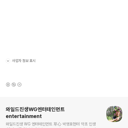
사업자 정보 표시
펼치기/접기
(새창열림)
로그 정보
와일드진생WG엔터테인먼트
entertainment
와일드진생 WG 엔터테인먼트 草心 박영호헌터 약초 인생