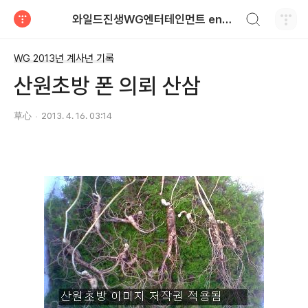
검색하기
와일드진생WG엔터테인먼트 entertainment
티스토리
WG 2013년 계사년 기록
산원초방 폰 의뢰 산삼
草心
2013. 4. 16. 03:14