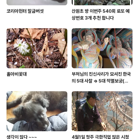
코리아헌터 말굽버섯
산원초 방 이번주 540회 로또 예
상번호 3개 추천 합니다
홀아비꽃대
부처님의 진신사리가 모셔진 한국
의 5대 사찰 => 5대 적멸보궁(寂
滅寶宮)
생각이 많다 ~~~
4월1일 첫주 극한직업 많은 시청