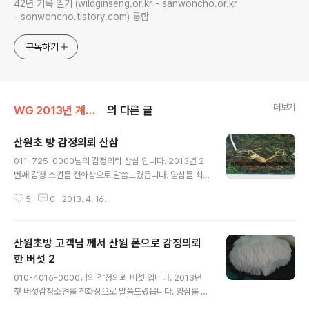
42년 기록 일기 (wildginseng.or.kr - sanwoncho.or.kr
- sonwoncho.tistory.com) 통합
구독하기
더보기
WG 2013년 계사년 기록
의 다른 글
산원초 방 감정의뢰 산삼
글 내용
011-725-0000님의 감정의뢰 산삼 입니다. 2013년 2
번째 감정 소견를 전화상으로 말씀드렸읍니다. 양심를 최
우선으로 하는 한국산원초산삼협회에 문의해 주신점 진심
5
0
2013. 4. 16.
으로 감사 합니다. 한국산원초산삼협회장 산원 박영호 배
상
산원초방 고객님 께서 산원 폰으로 감정의뢰
한 버섯 2
글 내용
010-4016-0000님의 감정의뢰 버섯 입니다. 2013년
첫 버섯감정소견를 전화상으로 말씀드렸읍니다. 양심를 최
우선으로 하는 한국산원초산삼협회에 문의해 주신점 진심