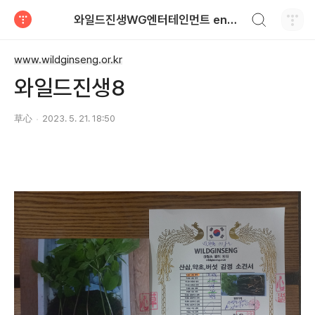
검색하기
와일드진생WG엔터테인먼트 entertainment
티스토리
www.wildginseng.or.kr
와일드진생8
草心
2023. 5. 21. 18:50