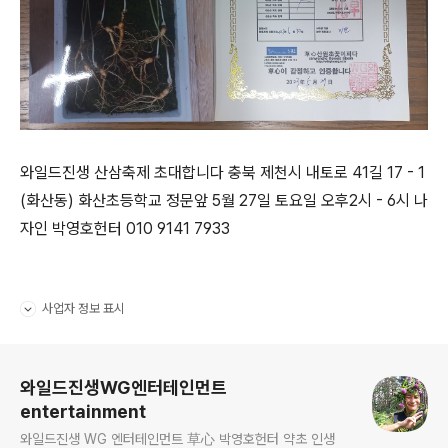
와일드진생 산삼축제 초대합니다 충북 제천시 내토로 41길 17 - 1
(화산동) 화산초등학교 정문앞 5월 27일 토요일 오후2시 - 6시 나
자인 박영호헌터 010 9141 7933
사업자 정보 표시
펼치기/접기
로그 정보
와일드진생WG엔터테인먼트
entertainment
와일드진생 WG 엔터테인먼트 草心 박영호헌터 약초 인생