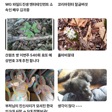
WG 와일드진생 엔터테인먼트 소
코리아헌터 말굽버섯
속인 배우 김귀중
산원초 방 이번주 540회 로또 예
홀아비꽃대
상번호 3개 추천 합니다
부처님의 진신사리가 모셔진 한국
생각이 많다 ~~~
의 5대 사찰 => 5대 적멸보궁(寂