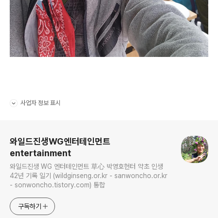
사업자 정보 표시
펼치기/접기
로그 정보
와일드진생WG엔터테인먼트
entertainment
와일드진생 WG 엔터테인먼트 草心 박영호헌터 약초 인생
42년 기록 일기 (wildginseng.or.kr - sanwoncho.or.kr
- sonwoncho.tistory.com) 통합
구독하기