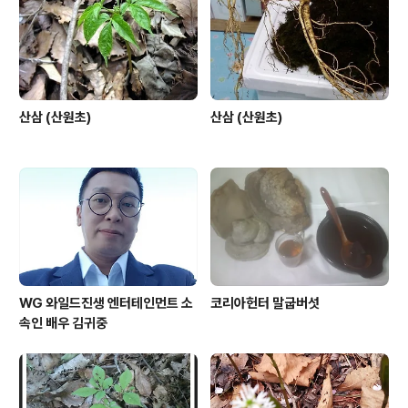
산삼 (산원초)
산삼 (산원초)
WG 와일드진생 엔터테인먼트 소
코리아헌터 말굽버섯
속인 배우 김귀중