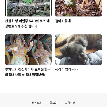
산원초 방 이번주 540회 로또 예
홀아비꽃대
상번호 3개 추천 합니다
부처님의 진신사리가 모셔진 한국
생각이 많다 ~~~
의 5대 사찰 => 5대 적멸보궁(寂
滅寶宮)
의안내
티스토리
로그인
고객센터