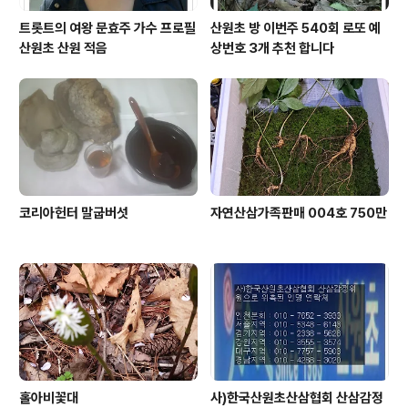
트롯트의 여왕 문효주 가수 프로필
산원초 방 이번주 540회 로또 예
산원초 산원 적음
상번호 3개 추천 합니다
코리아헌터 말굽버섯
자연산삼가족판매 004호 750만
홀아비꽃대
사)한국산원초산삼협회 산삼감정