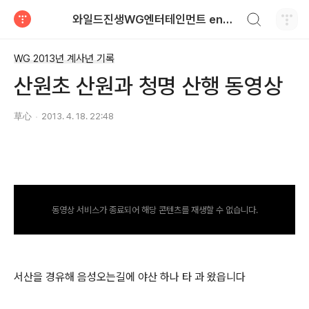
검색하기
와일드진생WG엔터테인먼트 entertainment
티스토리
WG 2013년 계사년 기록
산원초 산원과 청명 산행 동영상
草心
2013. 4. 18. 22:48
동영상 서비스가 종료되어 해당 콘텐츠를 재생할 수 없습니다.
서산을 경유해 음성오는길에 야산 하나 타 과 왔읍니다