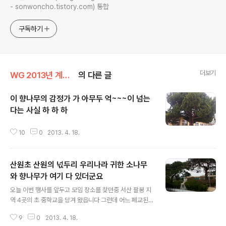
- sonwoncho.tistory.com) 통합
구독하기
더보기
WG 2013년 계사년 기록
의 다른 글
이 향나무의 감정가 가 아무두 억~~~이 넘는
다는 사실 하 하 하
글 내용
10
0
2013. 4. 18.
산원초 산원의 넋두리 우리나라 귀한 소나무
와 향나무가 여기 다 있더군요
글 내용
오늘 이번 행사를 앞두고 모임 장소를 찾던중 서산 팔봉 지
역 4곳의 초 중학교을 당겨 왔읍니다 그런데 어느 폐교된
학교 풍경이 정말 너무 아름다워서 이렇게 사진으로 담아
9
0
2013. 4. 18.
보았읍니다 정말 귀한 조선 소나무와 향나무 하 하 하 이런