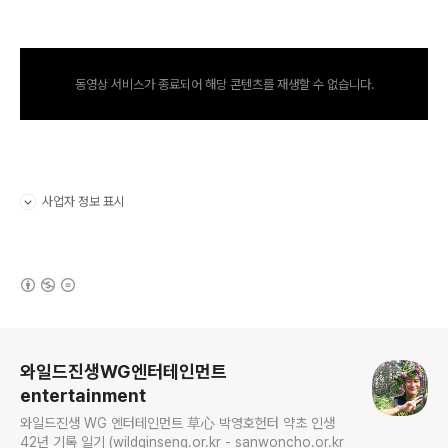
동영상 서비스가 종료되어 해당 콘텐츠를 재생할 수 없습니다.
사업자 정보 표시
펼치기/접기
(새창열림)
로그 정보
와일드진생WG엔터테인먼트
entertainment
와일드진생 WG 엔터테인먼트 草心 박영호헌터 약초 인생
42년 기록 일기 (wildginseng.or.kr - sanwoncho.or.kr