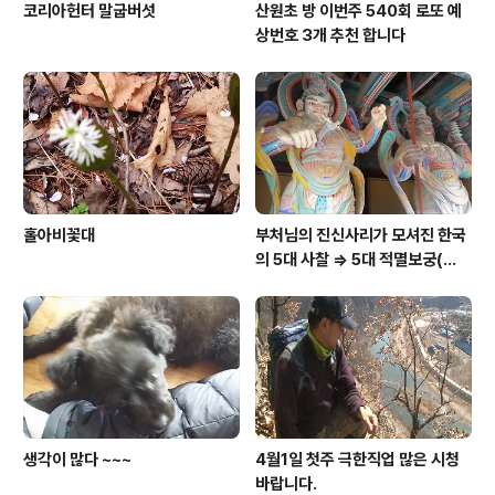
코리아헌터 말굽버섯
산원초 방 이번주 540회 로또 예
상번호 3개 추천 합니다
홀아비꽃대
부처님의 진신사리가 모셔진 한국
의 5대 사찰 => 5대 적멸보궁(寂
滅寶宮)
생각이 많다 ~~~
4월1일 첫주 극한직업 많은 시청
바랍니다.