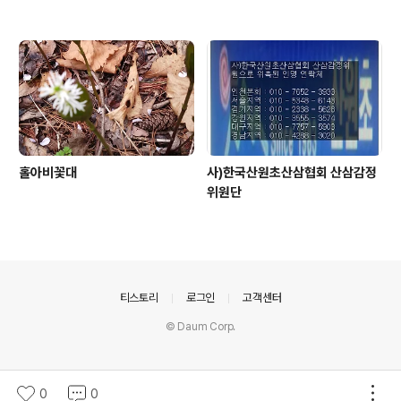
홀아비꽃대
사)한국산원초산삼협회 산삼감정
위원단
의안내
티스토리
로그인
고객센터
© Daum Corp.
0
0