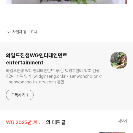
사업자 정보 표시
펼치기/접기
로그 정보
와일드진생WG엔터테인먼트
entertainment
와일드진생 WG 엔터테인먼트 草心 박영호헌터 약초 인생
42년 기록 일기 (wildginseng.or.kr - sanwoncho.or.kr
- sonwoncho.tistory.com) 통합
구독하기
더보기
WG 2023년 계묘년 기록
의 다른 글