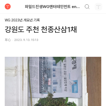
검색하기
와일드진생WG엔터테인먼트 entertainment
티스토리
WG 2023년 계묘년 기록
강원도 주천 천종산삼1채
草心
2023. 9. 13. 15:13