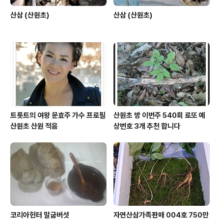
산삼 (산원초)
산삼 (산원초)
트롯트의 여왕 문효주 가수 프로필
산원초 방 이번주 540회 로또 예
산원초 산원 적음
상번호 3개 추천 합니다
코리아헌터 말굽버섯
자연산삼가족판매 004호 750만