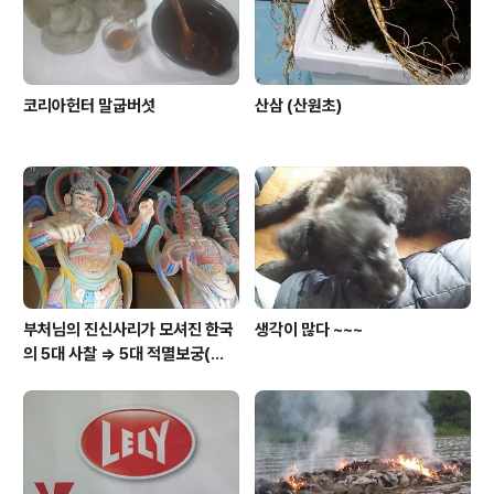
코리아헌터 말굽버섯
산삼 (산원초)
부처님의 진신사리가 모셔진 한국
생각이 많다 ~~~
의 5대 사찰 => 5대 적멸보궁(寂
滅寶宮)