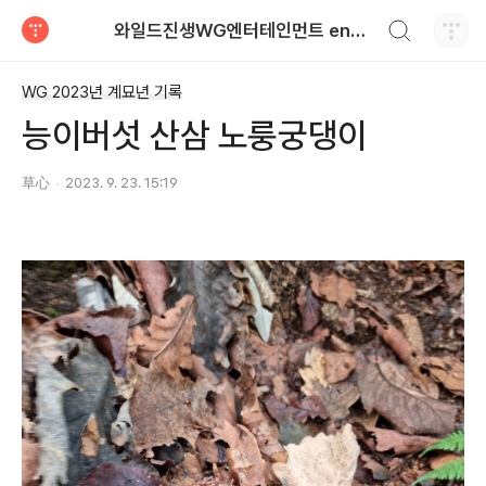
검색하기
와일드진생WG엔터테인먼트 entertainment
티스토리
WG 2023년 계묘년 기록
능이버섯 산삼 노룽궁댕이
草心
2023. 9. 23. 15:19