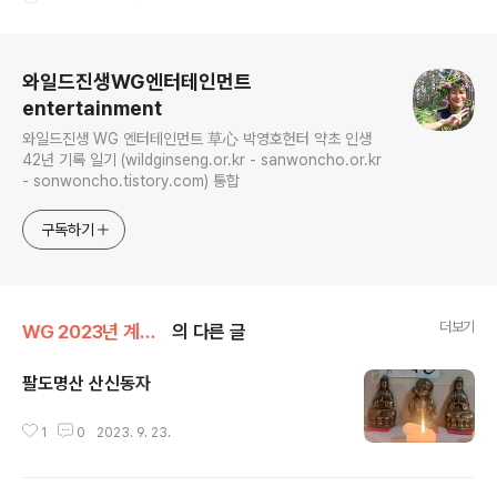
로그 정보
와일드진생WG엔터테인먼트
entertainment
와일드진생 WG 엔터테인먼트 草心 박영호헌터 약초 인생
42년 기록 일기 (wildginseng.or.kr - sanwoncho.or.kr
- sonwoncho.tistory.com) 통합
구독하기
더보기
WG 2023년 계묘년 기록
의 다른 글
팔도명산 산신동자
글 내용
1
0
2023. 9. 23.