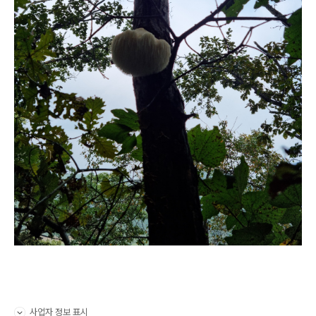
사업자 정보 표시
펼치기/접기