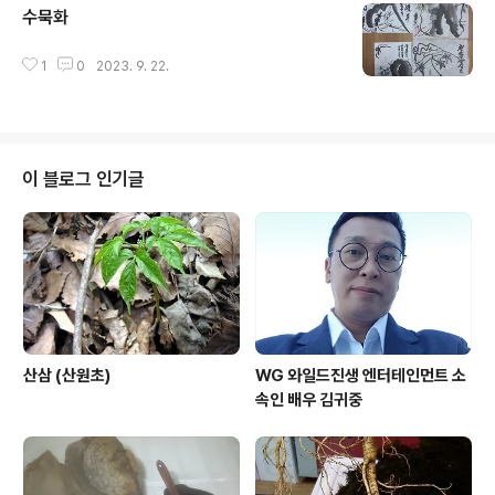
수묵화
글 내용
1
0
2023. 9. 22.
이 블로그 인기글
산삼 (산원초)
WG 와일드진생 엔터테인먼트 소
속인 배우 김귀중