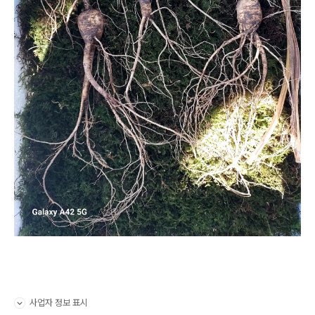
사업자 정보 표시
펼치기/접기