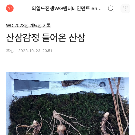
검색하기
와일드진생WG엔터테인먼트 entertainment
티스토리
WG 2023년 계묘년 기록
산삼감정 들어온 산삼
草心
2023. 10. 23. 20:51