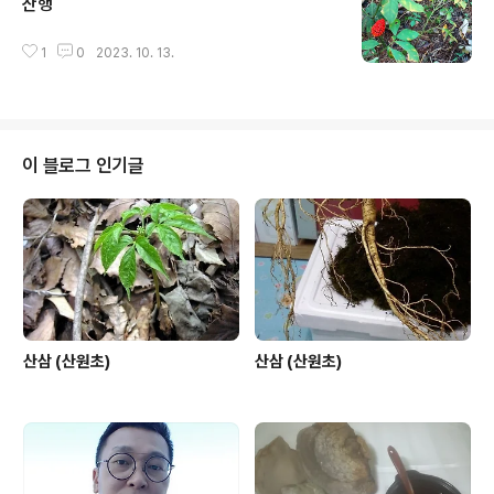
산행
글 내용
1
0
2023. 10. 13.
이 블로그 인기글
산삼 (산원초)
산삼 (산원초)