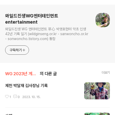
로그 정보
와일드진생WG엔터테인먼트
entertainment
와일드진생 WG 엔터테인먼트 草心 박영호헌터 약초 인생
42년 기록 일기 (wildginseng.or.kr - sanwoncho.or.kr
- sonwoncho.tistory.com) 통합
구독하기
더보기
WG 2023년 계묘년 기록
의 다른 글
제천 박달재 김사장님 기록
글 내용
1
0
2023. 10. 15.