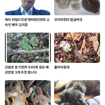
WG 와일드진생 엔터테인먼트 소
코리아헌터 말굽버섯
속인 배우 김귀중
산원초 방 이번주 540회 로또 예
홀아비꽃대
상번호 3개 추천 합니다