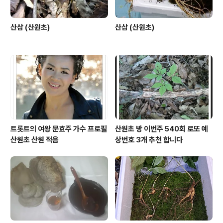
산삼 (산원초)
산삼 (산원초)
트롯트의 여왕 문효주 가수 프로필
산원초 방 이번주 540회 로또 예
산원초 산원 적음
상번호 3개 추천 합니다