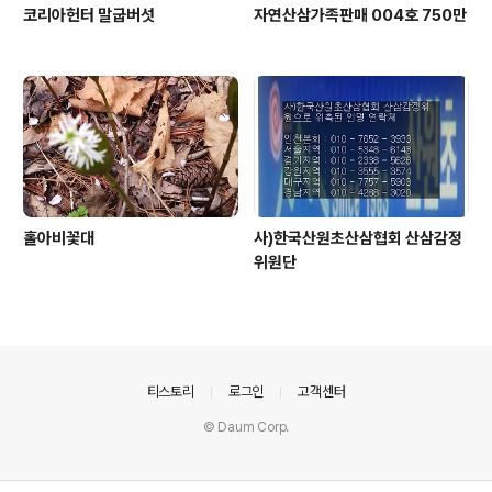
코리아헌터 말굽버섯
자연산삼가족판매 004호 750만
홀아비꽃대
사)한국산원초산삼협회 산삼감정
위원단
의안내
티스토리
로그인
고객센터
© Daum Corp.