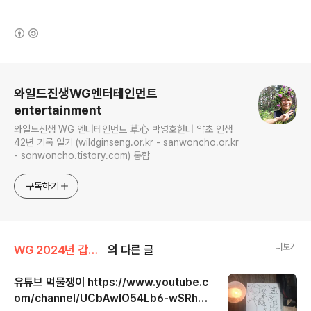
(새창열림)
로그 정보
와일드진생WG엔터테인먼트
entertainment
와일드진생 WG 엔터테인먼트 草心 박영호헌터 약초 인생
42년 기록 일기 (wildginseng.or.kr - sanwoncho.or.kr
- sonwoncho.tistory.com) 통합
구독하기
더보기
WG 2024년 갑진년 기록
의 다른 글
유튜브 먹물쟁이 https://www.youtube.c
om/channel/UCbAwIO54Lb6-wSRhw
글 내용