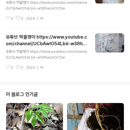
z6OCSw
유튜브 먹물쟁이 https://www.youtube.com/channe
l/UCbAwIO54Lb6-wSRhwz6OCSw
0
0
2024. 1. 19.
유튜브 먹물쟁이 https://www.youtube.c
om/channel/UCbAwIO54Lb6-wSRhw
글 내용
z6OCSw
유튜브 먹물쟁이 https://www.youtube.com/channe
l/UCbAwIO54Lb6-wSRhwz6OCSw
0
0
2024. 1. 19.
이 블로그 인기글