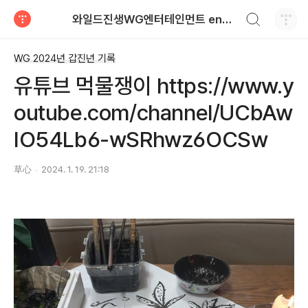
검색하기
와일드진생WG엔터테인먼트 entertainment
티스토리
WG 2024년 갑진년 기록
유튜브 먹물쟁이 https://www.y
outube.com/channel/UCbAw
IO54Lb6-wSRhwz6OCSw
草心
2024. 1. 19. 21:18