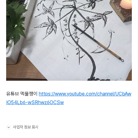
유튜브 먹물쟁이
https://www.youtube.com/channel/UCbAw
IO54Lb6-wSRhwz6OCSw
사업자 정보 표시
펼치기/접기