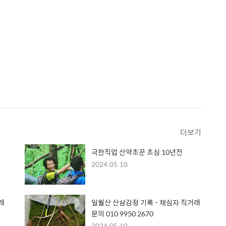
더보기
극한직업 산약초꾼 초심 10년전
2024.05.10
래
일월산 산삼감정 기록 - 채심자 직거래
문의 010 9950 2670
2024.05.10