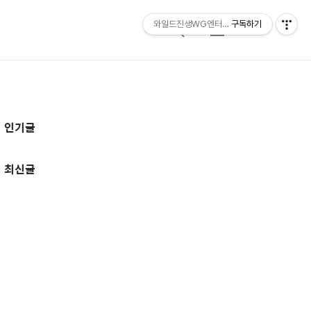
와일드진생WG엔터테인먼트 entertainmen
구독하기
검
메
색
뉴
추
인기글
가
정
최신글
보