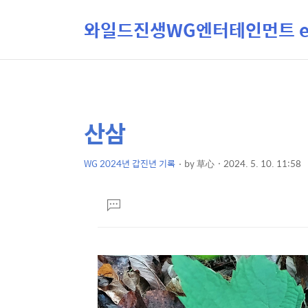
와일드진생WG엔터테인먼트 ent
산삼
상
본
문
세
제
WG 2024년 갑진년 기록
by
草心
2024. 5. 10. 11:58
컨
본
목
텐
문
댓
츠
글
달
기