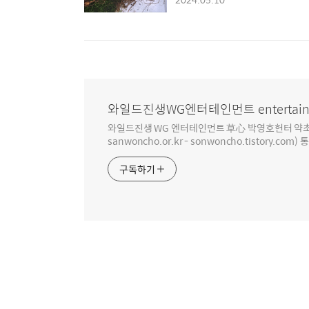
와일드진생WG엔터테인먼트 entertain
와일드진생 WG 엔터테인먼트 草心 박영호헌터 약초 인생 4
sanwoncho.or.kr - sonwoncho.tistory.com) 
구독하기