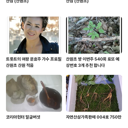
산삼 (산원초)
산삼 (산원초)
트롯트의 여왕 문효주 가수 프로필
산원초 방 이번주 540회 로또 예
산원초 산원 적음
상번호 3개 추천 합니다
코리아헌터 말굽버섯
자연산삼가족판매 004호 750만