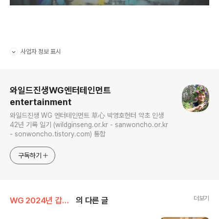
사업자 정보 표시
펼치기/접기
로그 정보
와일드진생WG엔터테인먼트
entertainment
와일드진생 WG 엔터테인먼트 草心 박영호헌터 약초 인생
42년 기록 일기 (wildginseng.or.kr - sanwoncho.or.kr
- sonwoncho.tistory.com) 통합
구독하기
더보기
WG 2024년 갑진년 기록
의 다른 글