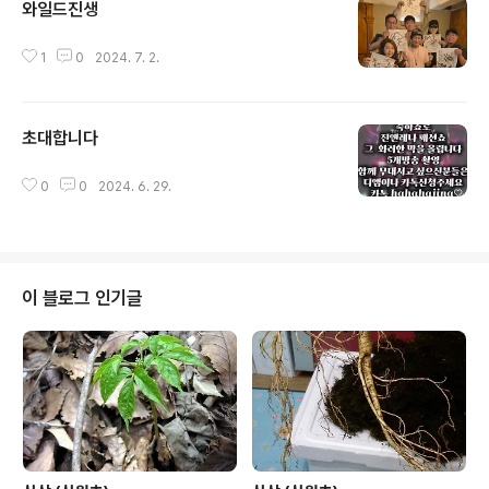
와일드진생
글 내용
1
0
2024. 7. 2.
초대합니다
글 내용
0
0
2024. 6. 29.
이 블로그 인기글