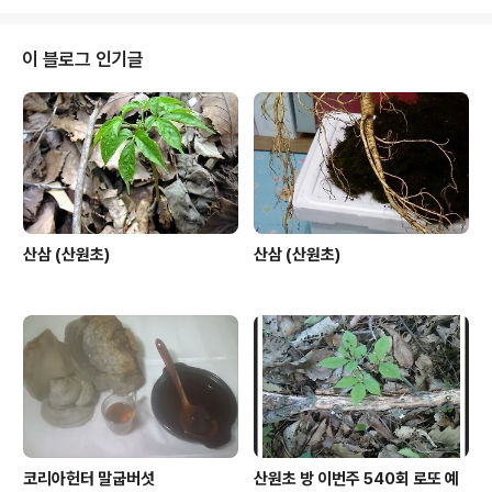
cho.tistory.com/
이 블로그 인기글
산삼 (산원초)
산삼 (산원초)
코리아헌터 말굽버섯
산원초 방 이번주 540회 로또 예