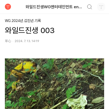
검색하기
와일드진생WG엔터테인먼트 entertainment
티스토리
WG 2024년 갑진년 기록
와일드진생 003
草心
2024. 7. 13. 14:19