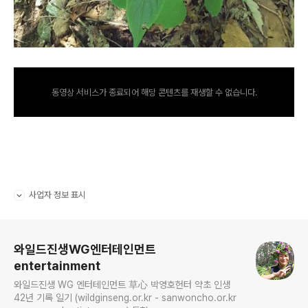
동영상 서비스가 종료되어 해당 콘텐츠를 재생할 수 없습니다.
사업자 정보 표시
펼치기/접기
로그 정보
와일드진생WG엔터테인먼트
entertainment
와일드진생 WG 엔터테인먼트 草心 박영호헌터 약초 인생
42년 기록 일기 (wildginseng.or.kr - sanwoncho.or.kr