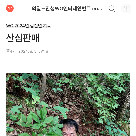
검색하기
와일드진생WG엔터테인먼트 entertainment
티스토리
WG 2024년 갑진년 기록
산삼판매
草心
2024. 8. 3. 09:18