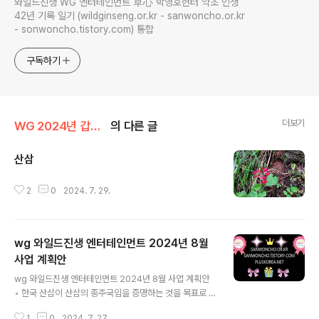
와일드진생 WG 엔터테인먼트 草心 박영호헌터 약초 인생
42년 기록 일기 (wildginseng.or.kr - sanwoncho.or.kr
- sonwoncho.tistory.com) 통합
구독하기
더보기
WG 2024년 갑진년 기록
의 다른 글
산삼
글 내용
2
0
2024. 7. 29.
wg 와일드진생 엔터테인먼트 2024년 8월
사업 계획안
글 내용
wg 와일드진생 엔터테인먼트 2024년 8월 사업 계획안
◦ 한국 산삼이 산삼의 종주국임을 증명하는 것을 목표로 한
다. ◦ 한국에서 대를 이어온 전통 심마니에 고견을 수집
1
0
2024. 7. 27.