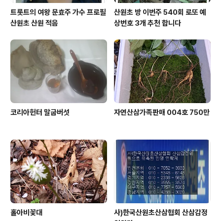
트롯트의 여왕 문효주 가수 프로필
산원초 방 이번주 540회 로또 예
산원초 산원 적음
상번호 3개 추천 합니다
코리아헌터 말굽버섯
자연산삼가족판매 004호 750만
홀아비꽃대
사)한국산원초산삼협회 산삼감정