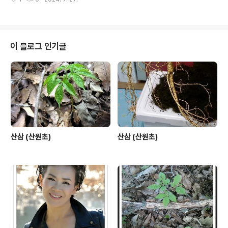
하여 산삼 의 표준을 제정한다. ◦ 한국 산하에 산삼 자
생 환경조성을 위한 법제화 추진 ◦ 법제화를 통한 한국산
삼에 무차별한 채취를 방지하여 고귀한 약제 의 자원고갈
을 방지하여 후세에 물려줄수 있는 환경을 만든다.
◦ 특성화 사업 추진 - 와일드진생 유지 자원 건전화
이 블로그 인기글
사업 - 전국 체인점 활성화 사업 - 산삼 자료 문서화
사업 - 산삼 투명거래 정착화 사업 - 상표등록에 대
한 산원초 관련 활성화 사업 - 산삼문화 알리기 및 산삼
축제 행사 사업 - ..
산삼 (산원초)
산삼 (산원초)