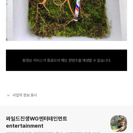
동영상 서비스가 종료되어 해당 콘텐츠를 재생할 수 없습니다.
사업자 정보 표시
펼치기/접기
로그 정보
와일드진생WG엔터테인먼트
entertainment