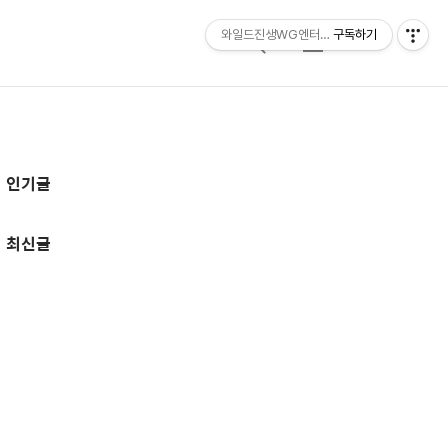
와일드진생WG엔터테인먼트 entertainmen
구독하기
검
메
색
뉴
추
인기글
가
정
최신글
보