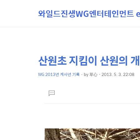
와일드진생WG엔터테인먼트 ent
산원초 지킴이 산원의 
상
본
문
세
제
WG 2013년 계사년 기록
by
草心
2013. 5. 3. 22:08
컨
본
목
텐
문
댓
츠
글
달
기