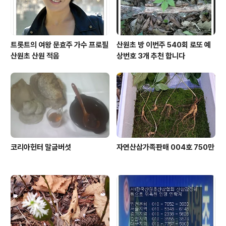
트롯트의 여왕 문효주 가수 프로필
산원초 방 이번주 540회 로또 예
산원초 산원 적음
상번호 3개 추천 합니다
코리아헌터 말굽버섯
자연산삼가족판매 004호 750만