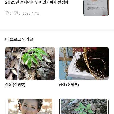
2025년 을사년에 연예인기획사 활성화
글 내용
0
0
2025. 1. 15.
이 블로그 인기글
산삼 (산원초)
산삼 (산원초)