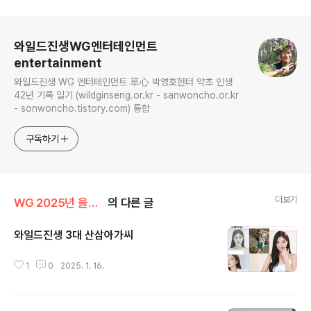
로그 정보
와일드진생WG엔터테인먼트
entertainment
와일드진생 WG 엔터테인먼트 草心 박영호헌터 약초 인생
42년 기록 일기 (wildginseng.or.kr - sanwoncho.or.kr
- sonwoncho.tistory.com) 통합
구독하기
더보기
WG 2025년 을사년 기록
의 다른 글
와일드진생 3대 산삼아가씨
글 내용
1
0
2025. 1. 16.