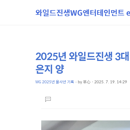
와일드진생WG엔터테인먼트 ent
2025년 와일드진생 3
상
본
문
세
은지 양
제
컨
목
텐
WG 2025년 을사년 기록
by
草心
2025. 7. 19. 14:29
본
츠
문
댓
글
달
기