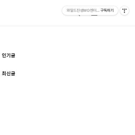
와일드진생WG엔터테인먼트 entertainmen
구독하기
검
메
색
뉴
추
인기글
가
정
최신글
보