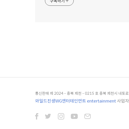
구독하기
통신판매 제 2024 - 충북 제천 - 0215 호 충북 제천시 내토로 4
와일드진생WG엔터테인먼트 entertainment
사업자등