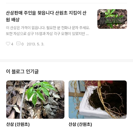
오행 1지 각구 즉 두개의 가지에서 삼행 오행 1지 삼구 에 1
2345 12345 12345 이렇게 15엽을 기본으로 합니다~
산삼판매 주인을 찾읍니다 산원초 지킴이 산
~~또한 천종산삼은 이 삼구산삼에 나옵니다. 또한 삼구산
삼이 나이를 먹으면 한가지에 입장이 천태만상으로 변화
원 배상
글 내용
하기 때문에 이것이 단풍잎인지..... 도라지 잎인지.... 오갈
이 산삼은 가격이 없읍니다. 필요한 분 전화나 문자 주세요.
피 잎인지 ... 일반인들이 잘 구분 할수 없읍니다. 1지 사구
또한 자삼으로 삼구 15엽과 자삼 각구 오행이 있었지만 각
사구산삼 많이 보았읍니다.~~ 사구산삼도 그 입장이 천태
구 오행은 자생지에 있읍니다 문의 010 - 8535 -3629
만상입니다 1지 오구 오구산삼 많이 보았읍니다~~오구산
4
0
2013. 5. 3.
삼도 그 입..
이 블로그 인기글
산삼 (산원초)
산삼 (산원초)