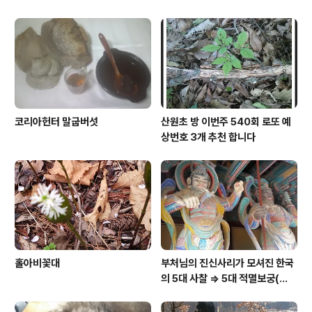
코리아헌터 말굽버섯
산원초 방 이번주 540회 로또 예
상번호 3개 추천 합니다
홀아비꽃대
부처님의 진신사리가 모셔진 한국
의 5대 사찰 => 5대 적멸보궁(寂
滅寶宮)