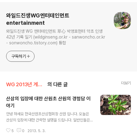
로그 정보
와일드진생WG엔터테인먼트
entertainment
와일드진생 WG 엔터테인먼트 草心 박영호헌터 약초 인생
42년 기록 일기 (wildginseng.or.kr - sanwoncho.or.kr
- sonwoncho.tistory.com) 통합
구독하기
더보기
WG 2013년 계사년 기록
의 다른 글
산삼의 입장에 대한 산원초 산원의 경험담 이
야기
글 내용
안녕 하세요 한국산원초산삼협회장 산원 입니다. 오늘은
산삼의 입장에 대한 간략한 설명을 드립니다. 일반인들은
산삼의 입장이 몇개날 될까? 궁굼해 하시는 분이 있으셔서.
5
0
2013. 5. 3.
산삼은 1지 ~~란> 한가지에 잎에 몇개 있는가?삼행 사행