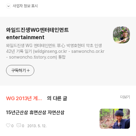
사업자 정보 표시
펼치기/접기
로그 정보
와일드진생WG엔터테인먼트
entertainment
와일드진생 WG 엔터테인먼트 草心 박영호헌터 약초 인생
42년 기록 일기 (wildginseng.or.kr - sanwoncho.or.kr
- sonwoncho.tistory.com) 통합
구독하기
더보기
WG 2013년 계사년 기록
의 다른 글
15년근산삼 휴면산삼 자연산삼
글 내용
0
0
2013. 5. 12.