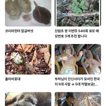
코리아헌터 말굽버섯
산원초 방 이번주 540회 로또 예
상번호 3개 추천 합니다
홀아비꽃대
부처님의 진신사리가 모셔진 한국
의 5대 사찰 => 5대 적멸보궁(寂
滅寶宮)