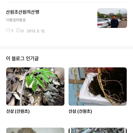
산원초산원의산행
글 내용
이렇궁저렇궁
7
0
2013. 5. 12.
이 블로그 인기글
산삼 (산원초)
산삼 (산원초)