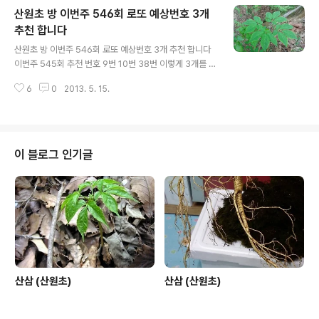
산원초 방 이번주 546회 로또 예상번호 3개
추천 합니다
글 내용
산원초 방 이번주 546회 로또 예상번호 3개 추천 합니다
이번주 545회 추천 번호 9번 10번 38번 이렇게 3개를 추
천 합니다. 8 17 20 27 37 43 보너스 6 산원초방의 로또
6
0
2013. 5. 15.
번호는 재미로 보는 것이오니 즐거운 시간되세요.
이 블로그 인기글
산삼 (산원초)
산삼 (산원초)