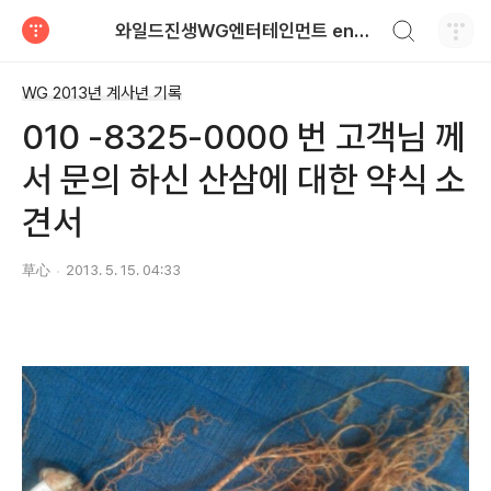
검색하기
와일드진생WG엔터테인먼트 entertainment
티스토리
WG 2013년 계사년 기록
010 -8325-0000 번 고객님 께
서 문의 하신 산삼에 대한 약식 소
견서
草心
2013. 5. 15. 04:33