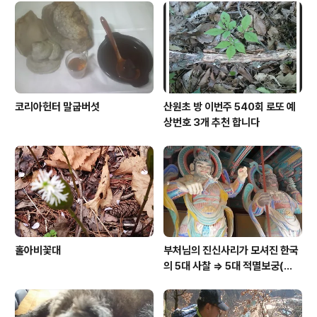
코리아헌터 말굽버섯
산원초 방 이번주 540회 로또 예
상번호 3개 추천 합니다
홀아비꽃대
부처님의 진신사리가 모셔진 한국
의 5대 사찰 => 5대 적멸보궁(寂
滅寶宮)