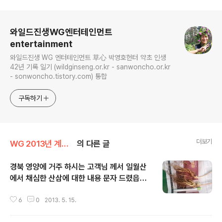
로그 정보
와일드진생WG엔터테인먼트
entertainment
와일드진생 WG 엔터테인먼트 草心 박영호헌터 약초 인생
42년 기록 일기 (wildginseng.or.kr - sanwoncho.or.kr
- sonwoncho.tistory.com) 통합
구독하기
더보기
WG 2013년 계사년 기록
의 다른 글
경북 영양에 거주 하시는 고객님 께서 일월산
에서 채심한 산삼에 대한 내용 문자 드렸읍니
글 내용
다
6
0
2013. 5. 15.