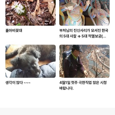
홀아비꽃대
부처님의 진신사리가 모셔진 한국
의 5대 사찰 => 5대 적멸보궁(寂
滅寶宮)
생각이 많다 ~~~
4월1일 첫주 극한직업 많은 시청
바랍니다.