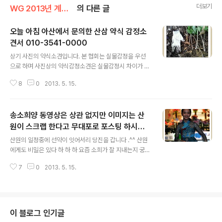
더보기
WG 2013년 계사년 기록
의 다른 글
오늘 아침 아산에서 문의한 산삼 약식 감정소
견서 010-3541-0000
글 내용
상기 사진의 약식소견입니다. 본 협회는 실물감정을 우선
으로 하며 사진상의 약식감정소견은 실물감정시 차이가 날
수 있음을 미리 알려 드립니다. 상기산삼은 전형적인 백제
8
0
2013. 5. 15.
산삼의 방울삼 계열의 산삼이며, 일단 미정리가 된 점으로
보아 심령 최소 17년 이상는 넘었다고 봅니다,또한 옥주와
경흔 흔적 즉 가락지 와 약통을 볼경우 25년은 넘었읍니
송소희양 동영상은 상관 없지만 이미지는 산
다,또한 노두 부분으로 보아 지종산삼의 형태를 띠고 있고,
노두꺽기 즉 잠을 잔 흔적이 사진 상으로 보아 6개 정두 됩
원이 스크랩 한다고 무대포로 포스팅 하시면
글 내용
니다 하여 노두꺽기 1번은 최소 3년정두 되니 18년 이상이
아니 되옵나이다.
산원의 일정중에 선약이 잇어서리 당진을 갑니다 .^^ 산원
나오며, 노두의 눌림 이나 아래의 자삼을 추정 할시 최소한
에게도 비밀은 있다 하 하 하 요즘 소희가 잘 지내는지 궁굼
30년 이상은 되었다고 봅니다. 물론 이 약식소견은 실물감
타 ~~~
정시 년수가 더 올라 갈수 잇음을 미리 알려 드립니다, 축하
7
0
2013. 5. 15.
드립니다. 한국산원초산삼..
이 블로그 인기글