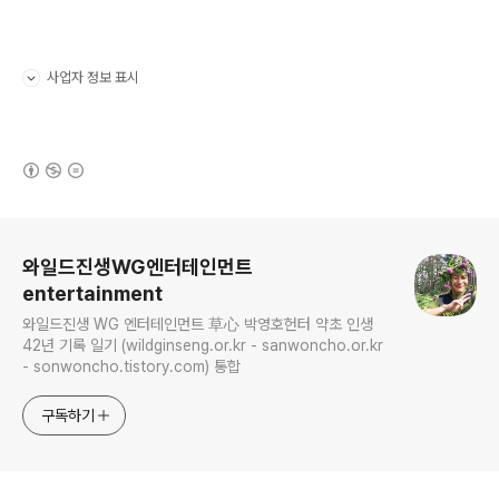
사업자 정보 표시
펼치기/접기
(새창열림)
로그 정보
와일드진생WG엔터테인먼트
entertainment
와일드진생 WG 엔터테인먼트 草心 박영호헌터 약초 인생
42년 기록 일기 (wildginseng.or.kr - sanwoncho.or.kr
- sonwoncho.tistory.com) 통합
구독하기