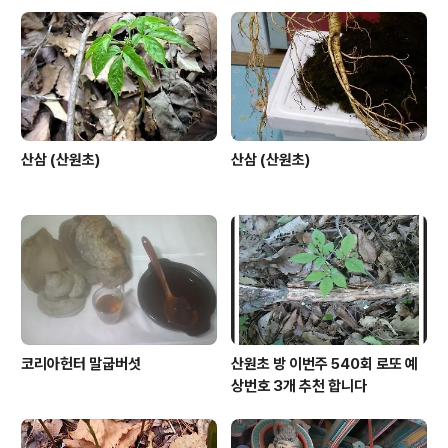
산삼 (산원초)
산삼 (산원초)
코리아헌터 말굽버섯
산원초 방 이번주 540회 로또 예
상번호 3개 추천 합니다