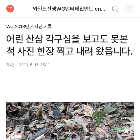
검색하기
와일드진생WG엔터테인먼트 entertainment
티스토리
WG 2013년 계사년 기록
어린 산삼 각구심을 보고도 못본
척 사진 한장 찍고 내려 왔읍니다.
草心
2013. 5. 15. 15:11