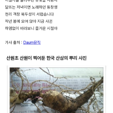
이별가를 불러주던 못잊을 사람아
달뜨는 저녁이면 노래하던 동창생
천리 객창 북두성이 서럽습니다
작년 봄에 모여 앉아 지금 사귄
하염없이 바라보니 즐거운 시절아
가사 출처 :
Daum뮤직
산원초 산원이 찍어둔 한국 산삼의 뿌리 사진