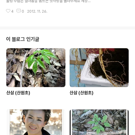
울렁 수줍은 열아홉살 움트는 첫사랑을 몰라주세요 세상의
그 누구도 모르게 내 가슴속에만 숨어 있는 음 내가슴에 음
4
0
2012. 11. 26.
숨어 있는 장미꽃 보다도 붉은 열아홉 순정이에요 바람이
스쳐도 울렁 어둠이 길어도 울렁 수줍은 열아홉살 움트는
첫사랑을 몰라주세요 그대의 속삭임은 내가슴에 가만히 남
몰래 담아보는 음 내가슴에 음 담아보는 진주빛보다도 고
운 열아홉 순정이래요 가사 출처 : Daum뮤직 전국 산삼의
이 블로그 인기글
뿌리 나체를 한눈에 볼수 있는 기회 입니다 ㅎ 산원
산삼 (산원초)
산삼 (산원초)