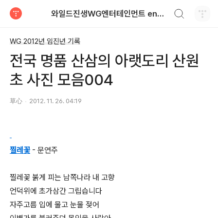
검색하기
와일드진생WG엔터테인먼트 entertainment
티스토리
WG 2012년 임진년 기록
전국 명품 산삼의 아랫도리 산원
초 사진 모음004
草心
2012. 11. 26. 04:19
찔레꽃
- 문연주
찔레꽃 붉게 피는 남쪽나라 내 고향
언덕위에 초가삼간 그립습니다
자주고름 입에 물고 눈물 젖어