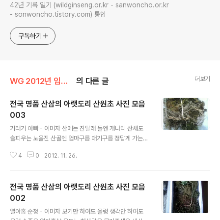
42년 기록 일기 (wildginseng.or.kr - sanwoncho.or.kr
- sonwoncho.tistory.com) 통합
구독하기
더보기
WG 2012년 임진년 기록
의 다른 글
전국 명품 산삼의 아랫도리 산원초 사진 모음
003
글 내용
기러기 아빠 - 이미자 산에는 진달래 들엔 개나리 산새도
슬피우는 노을진 산골엔 엄마구름 애기구름 정답게 가는데
아빠는 어디갔나 어디서 살고 있나 아 우리는 외로운 형제
4
0
2012. 11. 26.
길잃은 기러기 하늘엔 조각달 강엔 찬바람 재 너머 기적소
리 한가로운 밤중엔 별마다 창문마다 등불은 밝은데 엄마
는 어디갔나 어디서 살고 있나 아우리는 외로운 형제 길잃
전국 명품 산삼의 아랫도리 산원초 사진 모음
은 기러기 가사 출처 : Daum뮤직 산원초 블로그 에서만 볼
수 있는 한국의 자연산삼 뿌리 나체 ㅎ 산원
002
글 내용
열아홉 순정 - 이미자 보기만 하여도 울렁 생각만 하여도