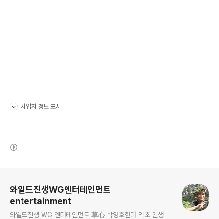
사업자 정보 표시
펼치기/접기
(새창열림)
로그 정보
와일드진생WG엔터테인먼트
entertainment
와일드진생 WG 엔터테인먼트 草心 박영호헌터 약초 인생