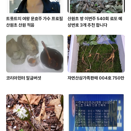
트롯트의 여왕 문효주 가수 프로필
산원초 방 이번주 540회 로또 예
산원초 산원 적음
상번호 3개 추천 합니다
코리아헌터 말굽버섯
자연산삼가족판매 004호 750만