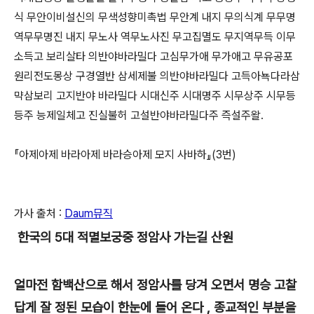
식 무안이비설신의 무색성향미촉법 무안계 내지 무의식계 무무명
역무무명진 내지 무노사 역무노사진 무고집멸도 무지역무득 이무
소득고 보리살타 의반야바라밀다 고심무가애 무가애고 무유공포
원리전도몽상 구경열반 삼세제불 의반야바라밀다 고득아뇩다라삼
먁삼보리 고지반야 바라밀다 시대신주 시대명주 시무상주 시무등
등주 능제일체고 진실불허 고설반야바라밀다주 즉설주왈.
『아제아제 바라아제 바라승아제 모지 사바하』(3번)
가사 출처 :
Daum뮤직
한국의 5대 적멸보궁중 정암사 가는길 산원
얼마전 함백산으로 해서 정암사를 당겨 오면서 명승 고찰
답게 잘 정된 모습이 한눈에 들어 온다 , 종교적인 부분을