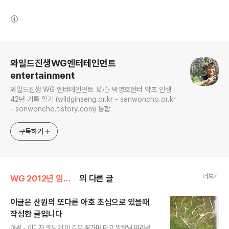
(새창열림)
로그 정보
와일드진생WG엔터테인먼트
entertainment
와일드진생 WG 엔터테인먼트 草心 박영호헌터 약초 인생
42년 기록 일기 (wildginseng.or.kr - sanwoncho.or.kr
- sonwoncho.tistory.com) 통합
구독하기
더보기
WG 2012년 임진년 기록
의 다른 글
이글은 산원의 또다른 아호 초심으로 있을때
작성한 글입니다
글 내용
아씨 - 이미자 옛날에 이 길은 꽃가마 타고 말탄님 따라서