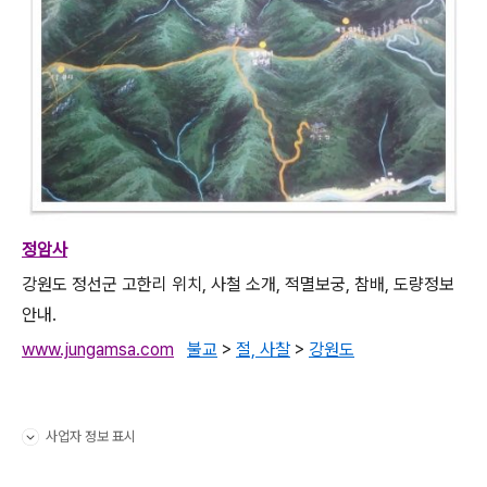
정암사
강원도 정선군 고한리 위치, 사철 소개, 적멸보궁, 참배, 도량정보
안내.
www.jungamsa.com
불교
>
절, 사찰
>
강원도
사업자 정보 표시
펼치기/접기