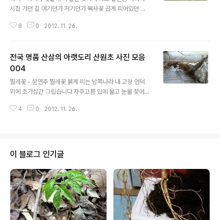
시집 가던 길 여기던가 저기던가 복사꽃 곱게 피어있던 길
한세상 다하여 돌아 가는길 저무는 하늘가에 노을이 섧구
8
0
2012. 11. 26.
나 옛날에 이 길은 새색시 적에 서방님 따라서 나들이 가던
길 어디선가 저만치서 뻐꾹새 구슬피 울어 대던길 한세상
다하여 돌아가는 길 저무는 하늘가엔 노을이 섦구나 가사
전국 명품 산삼의 아랫도리 산원초 사진 모음
출처 : Daum뮤직 추신: 산원의 지난 글 2012년 11월 25
일 업데이트 합니다 상기 내용은 심마니 초심의 28년 경험
004
글 내용
중에서 노두 부분에 대한 산산 감정 기준입니다 하단 내용
찔레꽃 - 문연주 찔레꽃 붉게 피는 남쪽나라 내 고향 언덕
이 꼭 절대 적이라고는 말할수 없지만,오늘은 산삼에 대한
위에 초가삼간 그립습니다 자주고름 입에 물고 눈물 젖어
올바른 지식을 알리고자 본인이 몇자 올립니다..또한 본 내
이별가를 불러주던 못잊을 사람아 달뜨는 저녁이면 노래하
용이 절대적이라고는 말 할수 없지만 기존 심마니나 산삼
4
0
2012. 11. 26.
던 동창생 천리 객창 북두성이 서럽습니다 작년 봄에 모여
에 대해 좀 공부 하고자 ..
앉아 지금 사귄 하염없이 바라보니 즐거운 시절아 가사 출
처 : Daum뮤직 산원초 산원이 찍어둔 한국 산삼의 뿌리 사
진
이 블로그 인기글