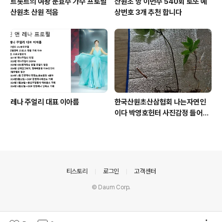
트롯트의 여왕 문효주 가수 프로필
산원초 방 이번주 540회 로또 예
산원초 산원 적음
상번호 3개 추천 합니다
레나 주얼리 대표 이아름
한국산원초산삼협회 나는자연인
이다 박영호헌터 사진감정 들어운
산삼
의안내
티스토리
로그인
고객센터
© Daum Corp.