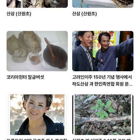
산삼 (산원초)
산삼 (산원초)
코리아헌터 말굽버섯
고려인이주 150년 기념 행사에서
하도산삼 과 한민족연합 회원 문효
주 가수 와 함께