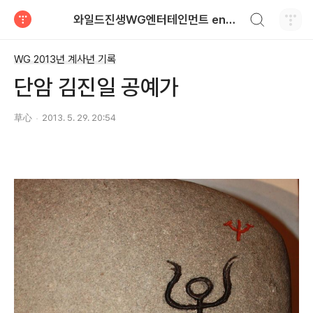
검색하기
와일드진생WG엔터테인먼트 entertainment
티스토리
WG 2013년 계사년 기록
단암 김진일 공예가
草心
2013. 5. 29. 20:54