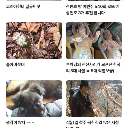
코리아헌터 말굽버섯
산원초 방 이번주 540회 로또 예
상번호 3개 추천 합니다
홀아비꽃대
부처님의 진신사리가 모셔진 한국
의 5대 사찰 => 5대 적멸보궁(寂
滅寶宮)
생각이 많다 ~~~
4월1일 첫주 극한직업 많은 시청