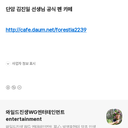
단암 김진일 선생님 공식 펜 카페
http://cafe.daum.net/forestia2239
사업자 정보 표시
펼치기/접기
(새창열림)
로그 정보
와일드진생WG엔터테인먼트
entertainment
와일드진생 WG 엔터테인먼트 草心 박영호헌터 약초 인생